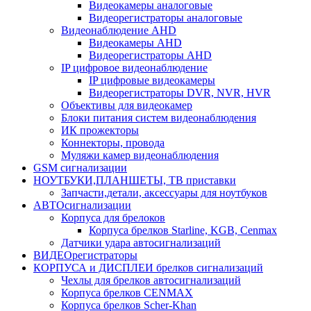
Видеокамеры аналоговые
Видеорегистраторы аналоговые
Видеонаблюдение AHD
Видеокамеры AHD
Видеорегистраторы AHD
IP цифровое видеонаблюдение
IP цифровые видеокамеры
Видеорегистраторы DVR, NVR, HVR
Объективы для видеокамер
Блоки питания систем видеонаблюдения
ИК прожекторы
Коннекторы, провода
Муляжи камер видеонаблюдения
GSM сигнализации
НОУТБУКИ,ПЛАНШЕТЫ, ТВ приставки
Запчасти,детали, аксессуары для ноутбуков
АВТОсигнализации
Корпуса для брелоков
Корпуса брелков Starline, KGB, Cenmax
Датчики удара автосигнализаций
ВИДЕОрегистраторы
КОРПУСА и ДИСПЛЕИ брелков сигнализаций
Чехлы для брелков автосигнализаций
Корпуса брелков CENMAX
Корпуса брелков Scher-Khan