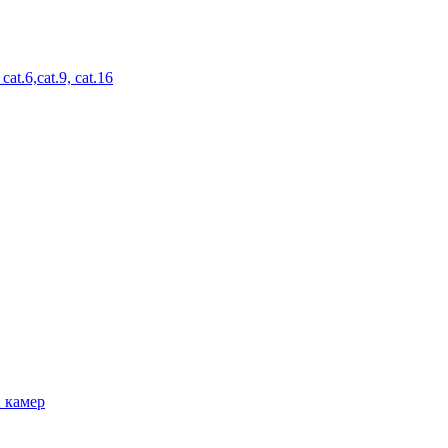
t.6,cat.9, cat.16
2 камер