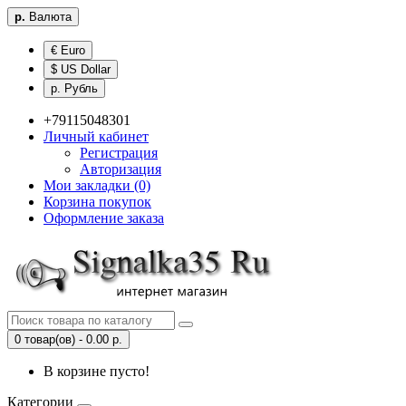
р.
Валюта
€ Euro
$ US Dollar
р. Рубль
+79115048301
Личный кабинет
Регистрация
Авторизация
Мои закладки (0)
Корзина покупок
Оформление заказа
0 товар(ов) - 0.00 р.
В корзине пусто!
Категории