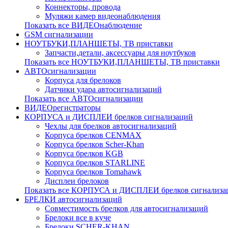
Коннекторы, провода
Муляжи камер видеонаблюдения
Показать все ВИДЕОнаблюдение
GSM сигнализации
НОУТБУКИ,ПЛАНШЕТЫ, ТВ приставки
Запчасти,детали, аксессуары для ноутбуков
Показать все НОУТБУКИ,ПЛАНШЕТЫ, ТВ приставки
АВТОсигнализации
Корпуса для брелоков
Датчики удара автосигнализаций
Показать все АВТОсигнализации
ВИДЕОрегистраторы
КОРПУСА и ДИСПЛЕИ брелков сигнализаций
Чехлы для брелков автосигнализаций
Корпуса брелков CENMAX
Корпуса брелков Scher-Khan
Корпуса брелков KGB
Корпуса брелков STARLINE
Корпуса брелков Tomahawk
Дисплеи брелоков
Показать все КОРПУСА и ДИСПЛЕИ брелков сигнализа
БРЕЛКИ автосигнализаций
Совместимость брелков для автосигнализаций
Брелоки все в куче
Брелоки SCHER-KHAN