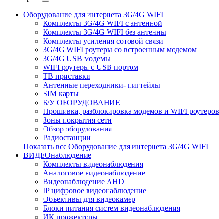
Оборудование для интернета 3G/4G WIFI
Комплекты 3G/4G WIFI с антенной
Комплекты 3G/4G WIFI без антенны
Комплекты усиления сотовой связи
3G/4G WIFI роутеры со встроенным модемом
3G/4G USB модемы
WIFI роутеры с USB портом
ТВ приставки
Антенные переходники- пигтейлы
SIM карты
Б/У ОБОРУДОВАНИЕ
Прошивка, разблокировка модемов и WIFI роутеров
Зоны покрытия сети
Обзор оборудования
Радиостанции
Показать все Оборудование для интернета 3G/4G WIFI
ВИДЕОнаблюдение
Комплекты видеонаблюдения
Аналоговое видеонаблюдение
Видеонаблюдение AHD
IP цифровое видеонаблюдение
Объективы для видеокамер
Блоки питания систем видеонаблюдения
ИК прожекторы