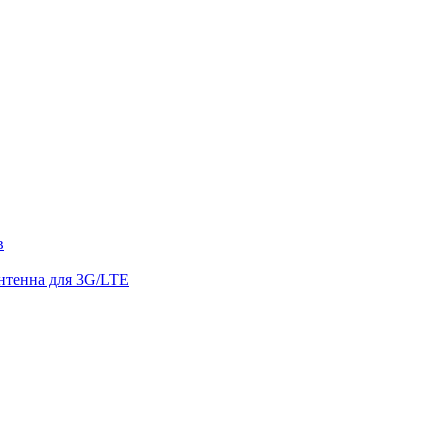
в
енна для 3G/LTE