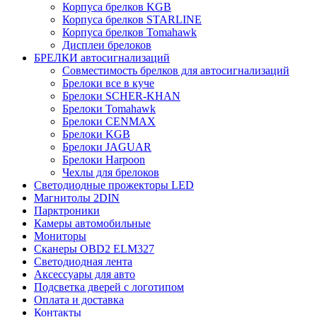
Корпуса брелков KGB
Корпуса брелков STARLINE
Корпуса брелков Tomahawk
Дисплеи брелоков
БРЕЛКИ автосигнализаций
Совместимость брелков для автосигнализаций
Брелоки все в куче
Брелоки SCHER-KHAN
Брелоки Tomahawk
Брелоки CENMAX
Брелоки KGB
Брелоки JAGUAR
Брелоки Harpoon
Чехлы для брелоков
Светодиодные прожекторы LED
Магнитолы 2DIN
Парктроники
Камеры автомобильные
Мониторы
Сканеры OBD2 ELM327
Светодиодная лента
Аксессуары для авто
Подсветка дверей с логотипом
Оплата и доставка
Контакты