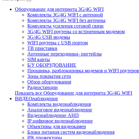
Оборудование для интернета 3G/4G WIFI
Комплекты 3G/4G WIFI с антенной
Комплекты 3G/4G WIFI без антенны
Комплекты усиления сотовой связи
3G/4G WIFI роутеры со встроенным модемом
3G/4G USB модемы
WIFI роутеры с USB портом
ТВ приставки
Антенные переходники- пигтейлы
SIM карты
Б/У ОБОРУДОВАНИЕ
Прошивка, разблокировка модемов и WIFI роутеров
Зоны покрытия сети
Обзор оборудования
Радиостанции
Показать все Оборудование для интернета 3G/4G WIFI
ВИДЕОнаблюдение
Комплекты видеонаблюдения
Аналоговое видеонаблюдение
Видеонаблюдение AHD
IP цифровое видеонаблюдение
Объективы для видеокамер
Блоки питания систем видеонаблюдения
ИК прожекторы