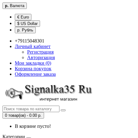
р.
Валюта
€ Euro
$ US Dollar
р. Рубль
+79115048301
Личный кабинет
Регистрация
Авторизация
Мои закладки (0)
Корзина покупок
Оформление заказа
0 товар(ов) - 0.00 р.
В корзине пусто!
Категории