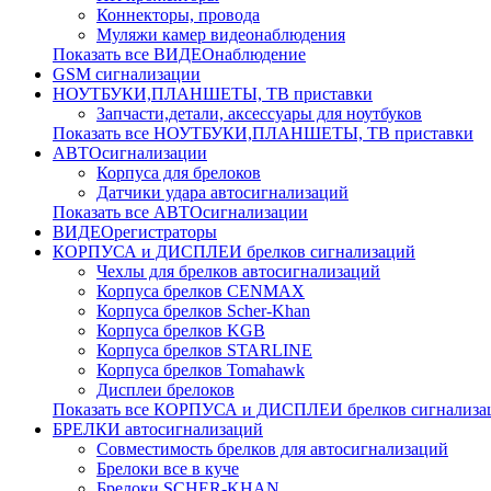
Коннекторы, провода
Муляжи камер видеонаблюдения
Показать все ВИДЕОнаблюдение
GSM сигнализации
НОУТБУКИ,ПЛАНШЕТЫ, ТВ приставки
Запчасти,детали, аксессуары для ноутбуков
Показать все НОУТБУКИ,ПЛАНШЕТЫ, ТВ приставки
АВТОсигнализации
Корпуса для брелоков
Датчики удара автосигнализаций
Показать все АВТОсигнализации
ВИДЕОрегистраторы
КОРПУСА и ДИСПЛЕИ брелков сигнализаций
Чехлы для брелков автосигнализаций
Корпуса брелков CENMAX
Корпуса брелков Scher-Khan
Корпуса брелков KGB
Корпуса брелков STARLINE
Корпуса брелков Tomahawk
Дисплеи брелоков
Показать все КОРПУСА и ДИСПЛЕИ брелков сигнализа
БРЕЛКИ автосигнализаций
Совместимость брелков для автосигнализаций
Брелоки все в куче
Брелоки SCHER-KHAN