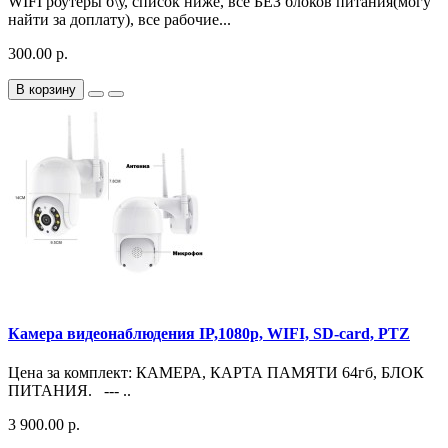
WIFI роутеры б\у, список ниже, все БЕЗ блоков питания(могу
найти за доплату), все рабочие...
300.00 р.
В корзину
Камера видеонаблюдения IP,1080p, WIFI, SD-card, PTZ
Цена за комплект: КАМЕРА, КАРТА ПАМЯТИ 64гб, БЛОК
ПИТАНИЯ. --- ..
3 900.00 р.