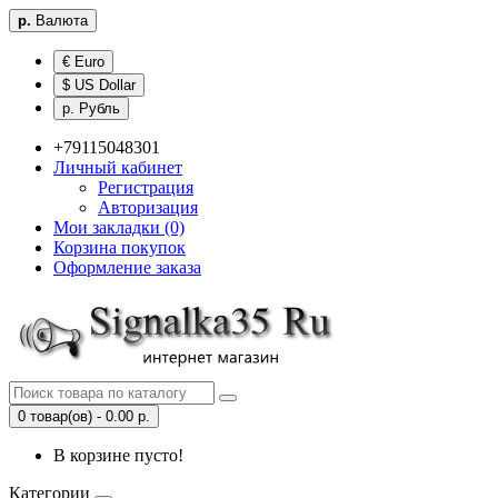
р.
Валюта
€ Euro
$ US Dollar
р. Рубль
+79115048301
Личный кабинет
Регистрация
Авторизация
Мои закладки (0)
Корзина покупок
Оформление заказа
0 товар(ов) - 0.00 р.
В корзине пусто!
Категории