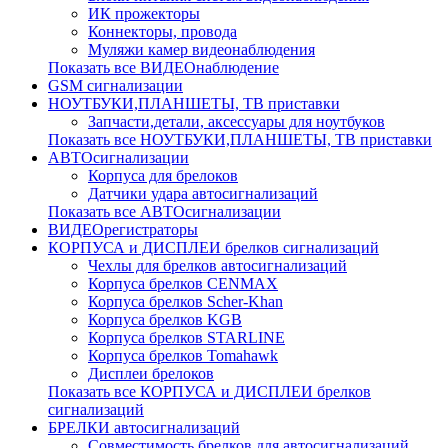
ИК прожекторы
Коннекторы, провода
Муляжи камер видеонаблюдения
Показать все ВИДЕОнаблюдение
GSM сигнализации
НОУТБУКИ,ПЛАНШЕТЫ, ТВ приставки
Запчасти,детали, аксессуары для ноутбуков
Показать все НОУТБУКИ,ПЛАНШЕТЫ, ТВ приставки
АВТОсигнализации
Корпуса для брелоков
Датчики удара автосигнализаций
Показать все АВТОсигнализации
ВИДЕОрегистраторы
КОРПУСА и ДИСПЛЕИ брелков сигнализаций
Чехлы для брелков автосигнализаций
Корпуса брелков CENMAX
Корпуса брелков Scher-Khan
Корпуса брелков KGB
Корпуса брелков STARLINE
Корпуса брелков Tomahawk
Дисплеи брелоков
Показать все КОРПУСА и ДИСПЛЕИ брелков
сигнализаций
БРЕЛКИ автосигнализаций
Совместимость брелков для автосигнализаций