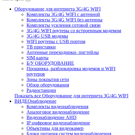
Оборудование для интернета 3G/4G WIFI
Комплекты 3G/4G WIFI с антенной
Комплекты 3G/4G WIFI без антенны
Комплекты усиления сотовой связи
3G/4G WIFI роутеры со встроенным модемом
3G/4G USB модемы
WIFI роутеры с USB портом
ТВ приставки
Антенные переходники- пигтейлы
SIM карты
Б/У ОБОРУДОВАНИЕ
Прошивка, разблокировка модемов и WIFI
роутеров
Зоны покрытия сети
Обзор оборудования
Радиостанции
Показать все Оборудование для интернета 3G/4G WIFI
ВИДЕОнаблюдение
Комплекты видеонаблюдения
Аналоговое видеонаблюдение
Видеонаблюдение AHD
IP цифровое видеонаблюдение
Объективы для видеокамер
Блоки питания систем видеонаблюдения