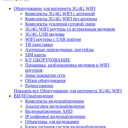
Оборудование для интернета 3G/4G WIFI
Комплекты 3G/4G WIFI с антенной
Комплекты 3G/4G WIFI без антенны
Комплекты усиления сотовой связи
3G/4G WIFI роутеры со встроенным модемом
3G/4G USB модемы
WIFI роутеры с USB портом
ТВ приставки
Антенные переходники- пигтейлы
SIM карты
Б/У ОБОРУДОВАНИЕ
Прошивка, разблокировка модемов и WIFI
роутеров
Зоны покрытия сети
Обзор оборудования
Радиостанции
Показать все Оборудование для интернета 3G/4G WIFI
ВИДЕОнаблюдение
Комплекты видеонаблюдения
Аналоговое видеонаблюдение
Видеонаблюдение AHD
IP цифровое видеонаблюдение
Объективы для видеокамер
Блоки питания систем видеонаблюдения