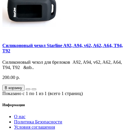
Силиконовый чехол Starline A92, A94, v62, A62, A64, T94,
T92
Силиконовый чехол для брелоков A92, A94, v62, A62, A64,
T94, T92 &nb..
200.00 р.
В корзину
Показано с 1 по 1 из 1 (всего 1 страниц)
Информация
О нас
Политика Безопасности
Условия соглашения