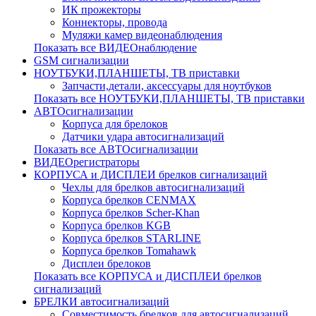
ИК прожекторы
Коннекторы, провода
Муляжи камер видеонаблюдения
Показать все ВИДЕОнаблюдение
GSM сигнализации
НОУТБУКИ,ПЛАНШЕТЫ, ТВ приставки
Запчасти,детали, аксессуары для ноутбуков
Показать все НОУТБУКИ,ПЛАНШЕТЫ, ТВ приставки
АВТОсигнализации
Корпуса для брелоков
Датчики удара автосигнализаций
Показать все АВТОсигнализации
ВИДЕОрегистраторы
КОРПУСА и ДИСПЛЕИ брелков сигнализаций
Чехлы для брелков автосигнализаций
Корпуса брелков CENMAX
Корпуса брелков Scher-Khan
Корпуса брелков KGB
Корпуса брелков STARLINE
Корпуса брелков Tomahawk
Дисплеи брелоков
Показать все КОРПУСА и ДИСПЛЕИ брелков
сигнализаций
БРЕЛКИ автосигнализаций
Совместимость брелков для автосигнализаций