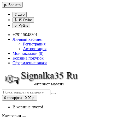
р.
Валюта
€ Euro
$ US Dollar
р. Рубль
+79115048301
Личный кабинет
Регистрация
Авторизация
Мои закладки (0)
Корзина покупок
Оформление заказа
0 товар(ов) - 0.00 р.
В корзине пусто!
Категории