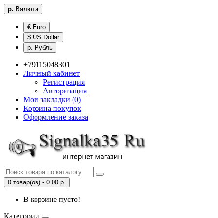
р.
Валюта
€ Euro
$ US Dollar
р. Рубль
+79115048301
Личный кабинет
Регистрация
Авторизация
Мои закладки (0)
Корзина покупок
Оформление заказа
0 товар(ов) - 0.00 р.
В корзине пусто!
Категории