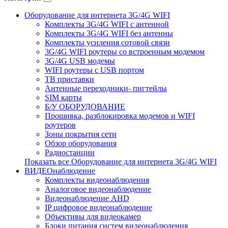
Оборудование для интернета 3G/4G WIFI
Комплекты 3G/4G WIFI с антенной
Комплекты 3G/4G WIFI без антенны
Комплекты усиления сотовой связи
3G/4G WIFI роутеры со встроенным модемом
3G/4G USB модемы
WIFI роутеры с USB портом
ТВ приставки
Антенные переходники- пигтейлы
SIM карты
Б/У ОБОРУДОВАНИЕ
Прошивка, разблокировка модемов и WIFI
роутеров
Зоны покрытия сети
Обзор оборудования
Радиостанции
Показать все Оборудование для интернета 3G/4G WIFI
ВИДЕОнаблюдение
Комплекты видеонаблюдения
Аналоговое видеонаблюдение
Видеонаблюдение AHD
IP цифровое видеонаблюдение
Объективы для видеокамер
Блоки питания систем видеонаблюдения