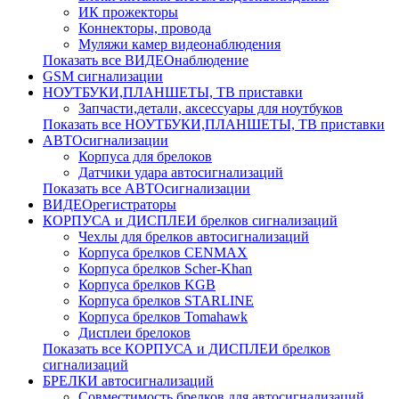
ИК прожекторы
Коннекторы, провода
Муляжи камер видеонаблюдения
Показать все ВИДЕОнаблюдение
GSM сигнализации
НОУТБУКИ,ПЛАНШЕТЫ, ТВ приставки
Запчасти,детали, аксессуары для ноутбуков
Показать все НОУТБУКИ,ПЛАНШЕТЫ, ТВ приставки
АВТОсигнализации
Корпуса для брелоков
Датчики удара автосигнализаций
Показать все АВТОсигнализации
ВИДЕОрегистраторы
КОРПУСА и ДИСПЛЕИ брелков сигнализаций
Чехлы для брелков автосигнализаций
Корпуса брелков CENMAX
Корпуса брелков Scher-Khan
Корпуса брелков KGB
Корпуса брелков STARLINE
Корпуса брелков Tomahawk
Дисплеи брелоков
Показать все КОРПУСА и ДИСПЛЕИ брелков
сигнализаций
БРЕЛКИ автосигнализаций
Совместимость брелков для автосигнализаций