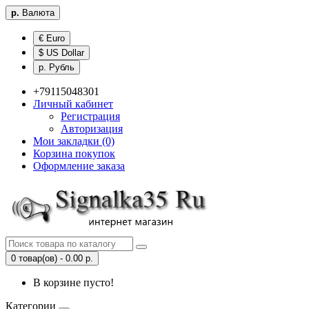
р.
Валюта
€ Euro
$ US Dollar
р. Рубль
+79115048301
Личный кабинет
Регистрация
Авторизация
Мои закладки (0)
Корзина покупок
Оформление заказа
0 товар(ов) - 0.00 р.
В корзине пусто!
Категории