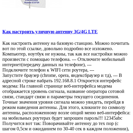
Как настроить уличную антенну 3G/4G LTE
Как настроить антенну на базовую станцию. Можно почитать
вот по этой ссылке, довольно подробно все изложено.
Компьютер, ноутбук не нужны, так как все настройки можно
произвести с помощью телефона. --- Отключите мобильный
интернет(передачу данных на телефоне), ---
Подключите телефон к WIFI сети роутера, ---
Запустите браузер (chrome, opera, яндексбраузер и тд), --- В
адресной строке набрать 192.168.8.1 Откроется интерфейс
модема: На главной странице веб-интерфейса модема
отображается уровень сигнала, название оператора сотовой
связи, стандарт связи и параметры текущего соединения.
Точные значения уровня сигнала можно увидеть, перейдя в
режим наведения антенны. Для этого, кликните по символу
антенны, расположенному возле опций меню веб-интерфейса:
на мобильных роутерах будет запрошен пароль!!! 12345abc
Получится вот так: Поворачивайте антенну до тех пор (с
шагом 0,5см и ожиданием по 30-40 сек в каждом положении),