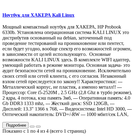
Ноутбук для ХАКЕРА Kali Linux
Мощный компактный ноутбук для ХАКЕРА, HP Probook
6330b. Установлена операционная система KALI LINUX это
дистрибутив основанный на debian, заточенный под
проведение тестирований на проникновение или пентест,
если будет угодно, вообще спектр его возможностей огромен,
в зависимости от целей использующего. Основные
возможности KALI LINUX здесь. В комплекте WIFI адаптер,
умеющий работать в режиме монитора. Основная задача- это
аудит безопасности сетей на проникновение. Исключительно
своих сетей или сетей клиента, с его согласия. Незаконный
взлом сетей преследуется по закону!! Характеристики: ---
Металлический корпус, не пластик, а именно металл!! ---
Процессор: Core i5-2520M , 2.5 GHz (2,8 Ghz в турбо режиме),
2 ядра, 4 потока, кэш память 3мб, --- Оперативная память: 4.0
Gb DDR3 1333 mhz, --- Жесткий диск: SSD 120GB, ---
Дисплей: 13.3" 1366 x 768, --- Видеосистема: Intel HD 3000, ---
Оптический накопитель: DVD+/-RW --- 1000 мбит/сек LAN,
Подробнее
Показано с 1 по 4 из 4 (всего 1 страниц)