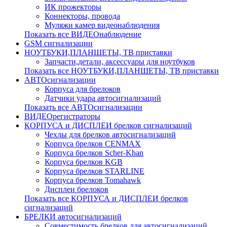
ИК прожекторы
Коннекторы, провода
Муляжи камер видеонаблюдения
Показать все ВИДЕОнаблюдение
GSM сигнализации
НОУТБУКИ,ПЛАНШЕТЫ, ТВ приставки
Запчасти,детали, аксессуары для ноутбуков
Показать все НОУТБУКИ,ПЛАНШЕТЫ, ТВ приставки
АВТОсигнализации
Корпуса для брелоков
Датчики удара автосигнализаций
Показать все АВТОсигнализации
ВИДЕОрегистраторы
КОРПУСА и ДИСПЛЕИ брелков сигнализаций
Чехлы для брелков автосигнализаций
Корпуса брелков CENMAX
Корпуса брелков Scher-Khan
Корпуса брелков KGB
Корпуса брелков STARLINE
Корпуса брелков Tomahawk
Дисплеи брелоков
Показать все КОРПУСА и ДИСПЛЕИ брелков
сигнализаций
БРЕЛКИ автосигнализаций
Совместимость брелков для автосигнализаций