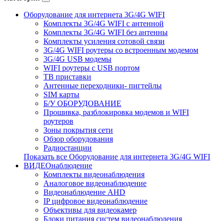
Оборудование для интернета 3G/4G WIFI
Комплекты 3G/4G WIFI с антенной
Комплекты 3G/4G WIFI без антенны
Комплекты усиления сотовой связи
3G/4G WIFI роутеры со встроенным модемом
3G/4G USB модемы
WIFI роутеры с USB портом
ТВ приставки
Антенные переходники- пигтейлы
SIM карты
Б/У ОБОРУДОВАНИЕ
Прошивка, разблокировка модемов и WIFI
роутеров
Зоны покрытия сети
Обзор оборудования
Радиостанции
Показать все Оборудование для интернета 3G/4G WIFI
ВИДЕОнаблюдение
Комплекты видеонаблюдения
Аналоговое видеонаблюдение
Видеонаблюдение AHD
IP цифровое видеонаблюдение
Объективы для видеокамер
Блоки питания систем видеонаблюдения