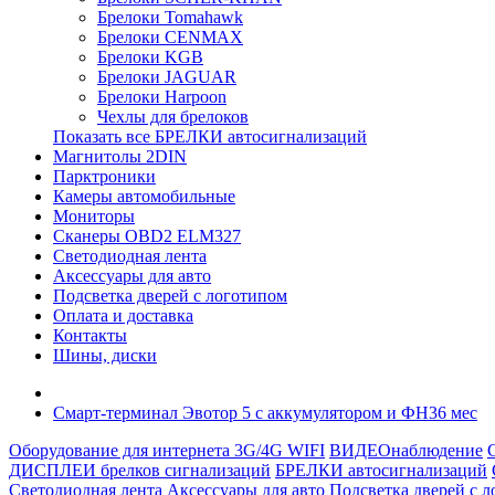
Брелоки Tomahawk
Брелоки CENMAX
Брелоки KGB
Брелоки JAGUAR
Брелоки Harpoon
Чехлы для брелоков
Показать все БРЕЛКИ автосигнализаций
Магнитолы 2DIN
Парктроники
Камеры автомобильные
Мониторы
Сканеры OBD2 ELM327
Светодиодная лента
Аксессуары для авто
Подсветка дверей с логотипом
Оплата и доставка
Контакты
Шины, диски
Смарт-терминал Эвотор 5 с аккумулятором и ФН36 мес
Оборудование для интернета 3G/4G WIFI
ВИДЕОнаблюдение
ДИСПЛЕИ брелков сигнализаций
БРЕЛКИ автосигнализаций
Светодиодная лента
Аксессуары для авто
Подсветка дверей с 