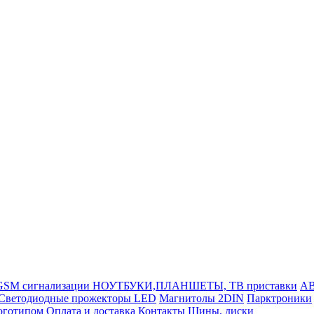
GSM сигнализации
НОУТБУКИ,ПЛАНШЕТЫ, ТВ приставки
АВ
Светодиодные прожекторы LED
Магнитолы 2DIN
Парктроники
логотипом
Оплата и доставка
Контакты
Шины, диски