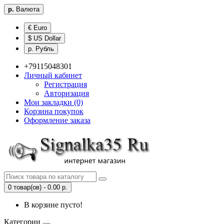
р.
Валюта
€ Euro
$ US Dollar
р. Рубль
+79115048301
Личный кабинет
Регистрация
Авторизация
Мои закладки (0)
Корзина покупок
Оформление заказа
0 товар(ов) - 0.00 р.
В корзине пусто!
Категории