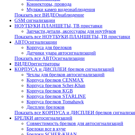
Коннекторы, провода
Муляжи камер видеонаблюдения
Показать все ВИДЕОнаблюдение
GSM сигнализации
НОУТБУКИ,ПЛАНШЕТЫ, ТВ приставки
Запчасти,детали, аксессуары для ноутбуков
Показать все НОУТБУКИ,ПЛАНШЕТЫ, ТВ приставки
АВТОсигнализации
Корпуса для брелоков
Датчики удара автосигнализаций
Показать все АВТОсигнализации
ВИДЕОрегистраторы
КОРПУСА и ДИСПЛЕИ брелков сигнализаций
Чехлы для брелков автосигнализаций
Корпуса брелков CENMAX
Корпуса брелков Scher-Khan
Корпуса брелков KGB
Корпуса брелков STARLINE
Корпуса брелков Tomahawk
Дисплеи брелоков
Показать все КОРПУСА и ДИСПЛЕИ брелков сигнализа
БРЕЛКИ автосигнализаций
Совместимость брелков для автосигнализаций
Брелоки все в куче
Брелоки SCHER-KHAN