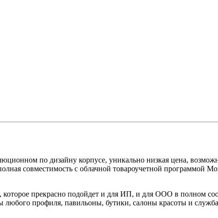
юционном по дизайну корпусе, уникально низкая цена, возмож
же полная совместимость с облачной товароучетной программой М
 которое прекрасно подойдет и для ИП, и для ООО в полном соо
ы любого профиля, павильоны, бутики, салоны красоты и служба