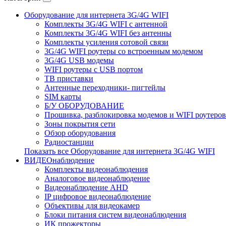
Оборудование для интернета 3G/4G WIFI
Комплекты 3G/4G WIFI с антенной
Комплекты 3G/4G WIFI без антенны
Комплекты усиления сотовой связи
3G/4G WIFI роутеры со встроенным модемом
3G/4G USB модемы
WIFI роутеры с USB портом
ТВ приставки
Антенные переходники- пигтейлы
SIM карты
Б/У ОБОРУДОВАНИЕ
Прошивка, разблокировка модемов и WIFI роутеров
Зоны покрытия сети
Обзор оборудования
Радиостанции
Показать все Оборудование для интернета 3G/4G WIFI
ВИДЕОнаблюдение
Комплекты видеонаблюдения
Аналоговое видеонаблюдение
Видеонаблюдение AHD
IP цифровое видеонаблюдение
Объективы для видеокамер
Блоки питания систем видеонаблюдения
ИК прожекторы