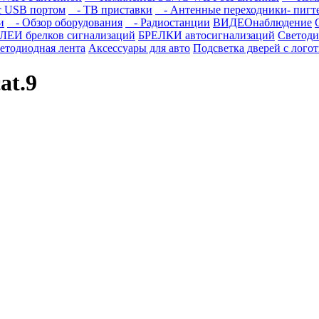
с USB портом
- ТВ приставки
- Антенные переходники- пиг
и
- Обзор оборудования
- Радиостанции
ВИДЕОнаблюдение
И брелков сигнализаций
БРЕЛКИ автосигнализаций
Светод
етодиодная лента
Аксессуары для авто
Подсветка дверей с лого
at.9