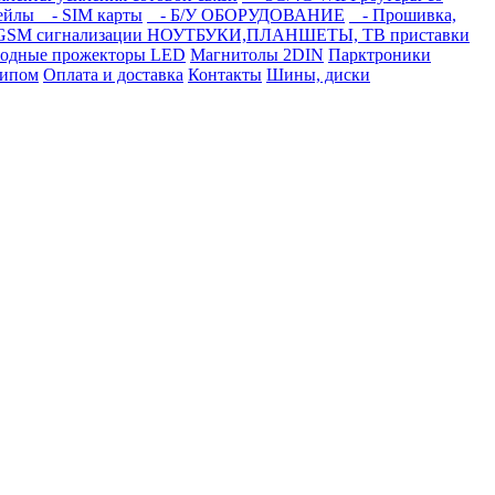
тейлы
- SIM карты
- Б/У ОБОРУДОВАНИЕ
- Прошивка,
GSM сигнализации
НОУТБУКИ,ПЛАНШЕТЫ, ТВ приставки
иодные прожекторы LED
Магнитолы 2DIN
Парктроники
типом
Оплата и доставка
Контакты
Шины, диски