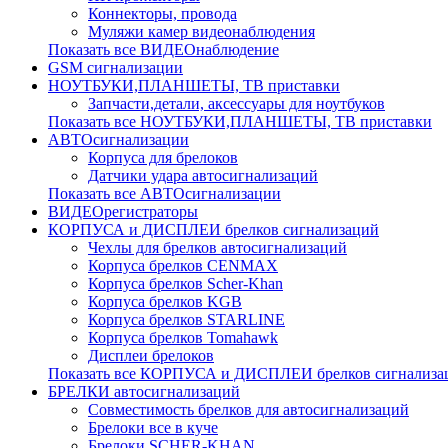
Коннекторы, провода
Муляжи камер видеонаблюдения
Показать все ВИДЕОнаблюдение
GSM сигнализации
НОУТБУКИ,ПЛАНШЕТЫ, ТВ приставки
Запчасти,детали, аксессуары для ноутбуков
Показать все НОУТБУКИ,ПЛАНШЕТЫ, ТВ приставки
АВТОсигнализации
Корпуса для брелоков
Датчики удара автосигнализаций
Показать все АВТОсигнализации
ВИДЕОрегистраторы
КОРПУСА и ДИСПЛЕИ брелков сигнализаций
Чехлы для брелков автосигнализаций
Корпуса брелков CENMAX
Корпуса брелков Scher-Khan
Корпуса брелков KGB
Корпуса брелков STARLINE
Корпуса брелков Tomahawk
Дисплеи брелоков
Показать все КОРПУСА и ДИСПЛЕИ брелков сигнализа
БРЕЛКИ автосигнализаций
Совместимость брелков для автосигнализаций
Брелоки все в куче
Брелоки SCHER-KHAN