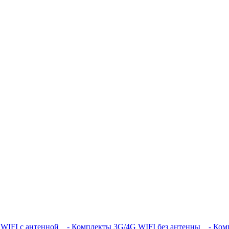
WIFI с антенной
- Комплекты 3G/4G WIFI без антенны
- Комп