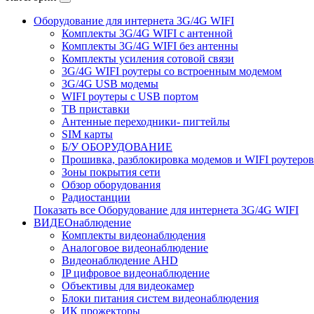
Оборудование для интернета 3G/4G WIFI
Комплекты 3G/4G WIFI с антенной
Комплекты 3G/4G WIFI без антенны
Комплекты усиления сотовой связи
3G/4G WIFI роутеры со встроенным модемом
3G/4G USB модемы
WIFI роутеры с USB портом
ТВ приставки
Антенные переходники- пигтейлы
SIM карты
Б/У ОБОРУДОВАНИЕ
Прошивка, разблокировка модемов и WIFI роутеров
Зоны покрытия сети
Обзор оборудования
Радиостанции
Показать все Оборудование для интернета 3G/4G WIFI
ВИДЕОнаблюдение
Комплекты видеонаблюдения
Аналоговое видеонаблюдение
Видеонаблюдение AHD
IP цифровое видеонаблюдение
Объективы для видеокамер
Блоки питания систем видеонаблюдения
ИК прожекторы