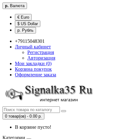
р.
Валюта
€ Euro
$ US Dollar
р. Рубль
+79115048301
Личный кабинет
Регистрация
Авторизация
Мои закладки (0)
Корзина покупок
Оформление заказа
0 товар(ов) - 0.00 р.
В корзине пусто!
Категории