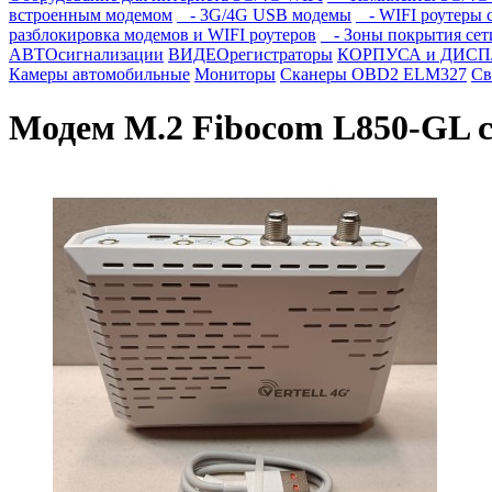
встроенным модемом
- 3G/4G USB модемы
- WIFI роутеры 
разблокировка модемов и WIFI роутеров
- Зоны покрытия сет
АВТОсигнализации
ВИДЕОрегистраторы
КОРПУСА и ДИСПЛЕ
Камеры автомобильные
Мониторы
Сканеры OBD2 ELM327
Св
Модем M.2 Fibocom L850-GL c