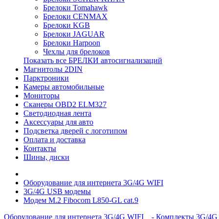
Брелоки Tomahawk
Брелоки CENMAX
Брелоки KGB
Брелоки JAGUAR
Брелоки Harpoon
Чехлы для брелоков
Показать все БРЕЛКИ автосигнализаций
Магнитолы 2DIN
Парктроники
Камеры автомобильные
Мониторы
Сканеры OBD2 ELM327
Светодиодная лента
Аксессуары для авто
Подсветка дверей с логотипом
Оплата и доставка
Контакты
Шины, диски
Оборудование для интернета 3G/4G WIFI
3G/4G USB модемы
Модем M.2 Fibocom L850-GL cat.9
Оборудование для интернета 3G/4G WIFI
- Комплекты 3G/4G 