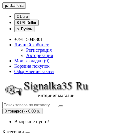
р.
Валюта
€ Euro
$ US Dollar
р. Рубль
+79115048301
Личный кабинет
Регистрация
Авторизация
Мои закладки (0)
Корзина покупок
Оформление заказа
0 товар(ов) - 0.00 р.
В корзине пусто!
Категории