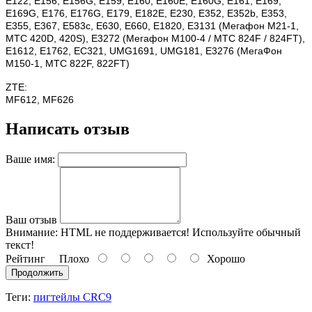
E122, E156, E156G, E159, E160, E160E, E160G, E161, E169,
E169G, E176, E176G, E179, E182E, E230, E352, E352b, E353,
E355, E367, E583c, E630, E660, E1820, E3131 (Мегафон М21-1,
МТС 420D, 420S), E3272 (Мегафон M100-4 / МТС 824F / 824FT),
E1612, E1762, EC321, UMG1691, UMG181, E3276 (МегаФон
М150-1, МТС 822F, 822FT)
ZTE:
MF612, MF626
Написать отзыв
Ваше имя:
Ваш отзыв
Внимание:
HTML не поддерживается! Используйте обычный
текст!
Рейтинг
Плохо
Хорошо
Продолжить
Теги:
пигтейлы CRC9