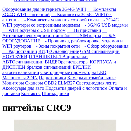
Оборудование для интернета 3G/4G WIFI
- Комплекты
3G/4G WIFI с антенной
- Комплекты 3G/4G WIFI без
антенны
- Комплекты усиления сотовой связи
- 3G/4G
WIFI роутеры со встроенным модемом
- 3G/4G USB модемы
- WIFI роутеры с USB портом
- ТВ приставки
-
Антенные переходники- пигтейлы
- SIM карты
- Б/У
ОБОРУДОВАНИЕ
- Прошивка, разблокировка модемов и
WIFI роутеров
- Зоны покрытия сети
- Обзор оборудования
- Радиостанции
ВИДЕОнаблюдение
GSM сигнализации
НОУТБУКИ,ПЛАНШЕТЫ, ТВ приставки
АВТОсигнализации
ВИДЕОрегистраторы
КОРПУСА и
ДИСПЛЕИ брелков сигнализаций
БРЕЛКИ
автосигнализаций
Светодиодные прожекторы LED
Магнитолы 2DIN
Парктроники
Камеры автомобильные
Мониторы
Сканеры OBD2 ELM327
Светодиодная лента
Аксессуары для авто
Подсветка дверей с логотипом
Оплата и
доставка
Контакты
Шины, диски
пигтейлы CRC9