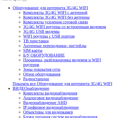
Оборудование для интернета 3G/4G WIFI
Комплекты 3G/4G WIFI с антенной
Комплекты 3G/4G WIFI без антенны
Комплекты усиления сотовой связи
3G/4G WIFI роутеры со встроенным модемом
3G/4G USB модемы
WIFI роутеры с USB портом
ТВ приставки
Антенные переходники- пигтейлы
SIM карты
Б/У ОБОРУДОВАНИЕ
Прошивка, разблокировка модемов и WIFI
роутеров
Зоны покрытия сети
Обзор оборудования
Радиостанции
Показать все Оборудование для интернета 3G/4G WIFI
ВИДЕОнаблюдение
Комплекты видеонаблюдения
Аналоговое видеонаблюдение
Видеонаблюдение AHD
IP цифровое видеонаблюдение
Объективы для видеокамер
Блоки питания систем видеонаблюдения