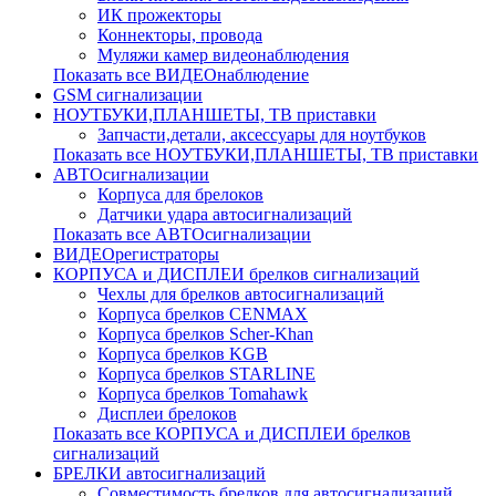
ИК прожекторы
Коннекторы, провода
Муляжи камер видеонаблюдения
Показать все ВИДЕОнаблюдение
GSM сигнализации
НОУТБУКИ,ПЛАНШЕТЫ, ТВ приставки
Запчасти,детали, аксессуары для ноутбуков
Показать все НОУТБУКИ,ПЛАНШЕТЫ, ТВ приставки
АВТОсигнализации
Корпуса для брелоков
Датчики удара автосигнализаций
Показать все АВТОсигнализации
ВИДЕОрегистраторы
КОРПУСА и ДИСПЛЕИ брелков сигнализаций
Чехлы для брелков автосигнализаций
Корпуса брелков CENMAX
Корпуса брелков Scher-Khan
Корпуса брелков KGB
Корпуса брелков STARLINE
Корпуса брелков Tomahawk
Дисплеи брелоков
Показать все КОРПУСА и ДИСПЛЕИ брелков
сигнализаций
БРЕЛКИ автосигнализаций
Совместимость брелков для автосигнализаций