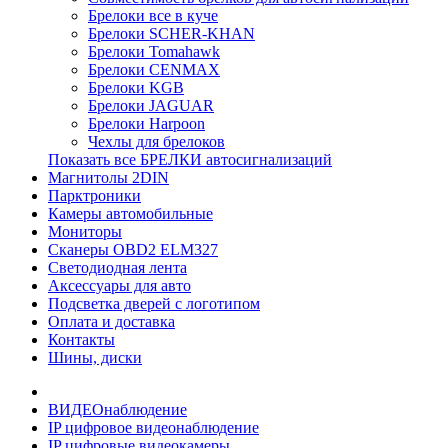
Брелоки все в куче
Брелоки SCHER-KHAN
Брелоки Tomahawk
Брелоки CENMAX
Брелоки KGB
Брелоки JAGUAR
Брелоки Harpoon
Чехлы для брелоков
Показать все БРЕЛКИ автосигнализаций
Магнитолы 2DIN
Парктроники
Камеры автомобильные
Мониторы
Сканеры OBD2 ELM327
Светодиодная лента
Аксессуары для авто
Подсветка дверей с логотипом
Оплата и доставка
Контакты
Шины, диски
ВИДЕОнаблюдение
IP цифровое видеонаблюдение
IP цифровые видеокамеры