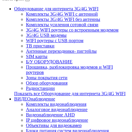
Оборудование для интернета 3G/4G WIFI
Комплекты 3G/4G WIFI с антенной
Комплекты 3G/4G WIFI без антенны
Комплекты усиления сотовой связи
3G/4G WIFI роутеры со встроенным модемом
3G/4G USB модемы
WIFI роутеры с USB портом
ТВ приставки
Антенные переходники- пигтейлы
SIM карты
Б/У ОБОРУДОВАНИЕ
Прошивка, разблокировка модемов и WIFI
роутеров
Зоны покрытия сети
Обзор оборудования
Радиостанции
Показать все Оборудование для интернета 3G/4G WIFI
ВИДЕОнаблюдение
Комплекты видеонаблюдения
Аналоговое видеонаблюдение
Видеонаблюдение AHD
IP цифровое видеонаблюдение
Объективы для видеокамер
Блоки питания систем видеонаблюдения