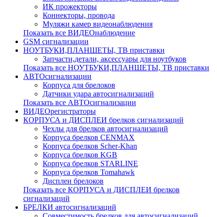
ИК прожекторы
Коннекторы, провода
Муляжи камер видеонаблюдения
Показать все ВИДЕОнаблюдение
GSM сигнализации
НОУТБУКИ,ПЛАНШЕТЫ, ТВ приставки
Запчасти,детали, аксессуары для ноутбуков
Показать все НОУТБУКИ,ПЛАНШЕТЫ, ТВ приставки
АВТОсигнализации
Корпуса для брелоков
Датчики удара автосигнализаций
Показать все АВТОсигнализации
ВИДЕОрегистраторы
КОРПУСА и ДИСПЛЕИ брелков сигнализаций
Чехлы для брелков автосигнализаций
Корпуса брелков CENMAX
Корпуса брелков Scher-Khan
Корпуса брелков KGB
Корпуса брелков STARLINE
Корпуса брелков Tomahawk
Дисплеи брелоков
Показать все КОРПУСА и ДИСПЛЕИ брелков
сигнализаций
БРЕЛКИ автосигнализаций
Совместимость брелков для автосигнализаций