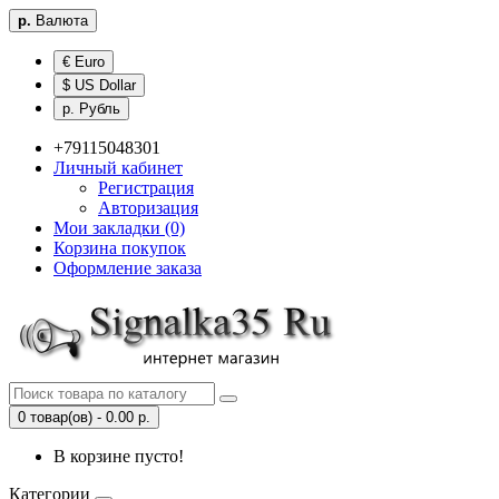
р.
Валюта
€ Euro
$ US Dollar
р. Рубль
+79115048301
Личный кабинет
Регистрация
Авторизация
Мои закладки (0)
Корзина покупок
Оформление заказа
0 товар(ов) - 0.00 р.
В корзине пусто!
Категории