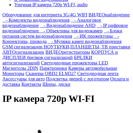
Уличная IP камера 720p WI-FI, audio
Оборудование для интернета 3G/4G WIFI
ВИДЕОнаблюдение
- Комплекты видеонаблюдения
- Аналоговое
видеонаблюдение
- Видеонаблюдение AHD
- IP цифровое
видеонаблюдение
- Объективы для видеокамер
- Блоки
питания систем видеонаблюдения
- ИК прожекторы
-
Коннекторы, провода
- Муляжи камер видеонаблюдения
GSM сигнализации
НОУТБУКИ,ПЛАНШЕТЫ, ТВ приставки
АВТОсигнализации
ВИДЕОрегистраторы
КОРПУСА и
ДИСПЛЕИ брелков сигнализаций
БРЕЛКИ
автосигнализаций
Светодиодные прожекторы LED
Магнитолы 2DIN
Парктроники
Камеры автомобильные
Мониторы
Сканеры OBD2 ELM327
Светодиодная лента
Аксессуары для авто
Подсветка дверей с логотипом
Оплата и
доставка
Контакты
Шины, диски
IP камера 720p WI-FI