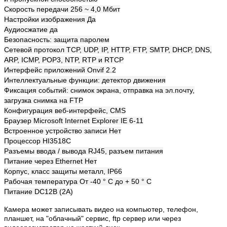
Скорость передачи 256 ~ 4,0 Мбит
Настройки изображения Да
Аудиосжатие да
Безопасность: защита паролем
Сетевой протокол TCP, UDP, IP, HTTP, FTP, SMTP, DHCP, DNS,
ARP, ICMP, POP3, NTP, RTP и RTCP
Интерфейс приложений Onvif 2.2
Интеллектуальные функции: детектор движения
Фиксация событий: снимок экрана, отправка на эл.почту,
загрузка снимка на FTP
Конфигурация веб-интерфейс, CMS
Браузер Microsoft Internet Explorer IE 6-11
Встроенное устройство записи Нет
Процессор HI3518C
Разъемы ввода / вывода RJ45, разъем питания
Питание через Ethernet Нет
Корпус, класс защиты металл, IP66
Рабочая температура От -40 ° С до + 50 ° С
Питание DC12В (2A)
Камера может записывать видео на компьютер, телефон,
планшет, на "облачный" сервис, ftp сервер или через