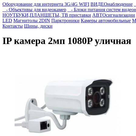
Оборудование для интернета 3G/4G WIFI
ВИДЕОнаблюдение
- Объективы для видеокамер
- Блоки питания систем видео
НОУТБУКИ,ПЛАНШЕТЫ, ТВ приставки
АВТОсигнализации
LED
Магнитолы 2DIN
Парктроники
Камеры автомобильные
М
Контакты
Шины, диски
IP камера 2мп 1080P уличная