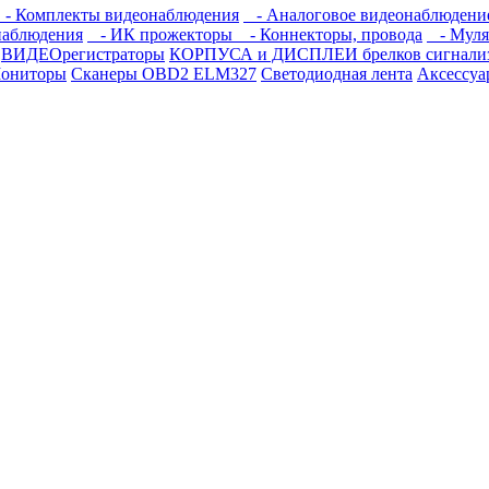
- Комплекты видеонаблюдения
- Аналоговое видеонаблюдени
наблюдения
- ИК прожекторы
- Коннекторы, провода
- Муля
ВИДЕОрегистраторы
КОРПУСА и ДИСПЛЕИ брелков сигнали
ониторы
Сканеры OBD2 ELM327
Светодиодная лента
Аксессуа