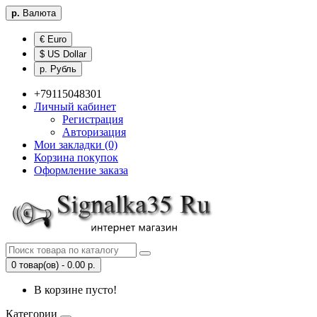
р.
Валюта
€ Euro
$ US Dollar
р. Рубль
+79115048301
Личный кабинет
Регистрация
Авторизация
Мои закладки (0)
Корзина покупок
Оформление заказа
0 товар(ов) - 0.00 р.
В корзине пусто!
Категории