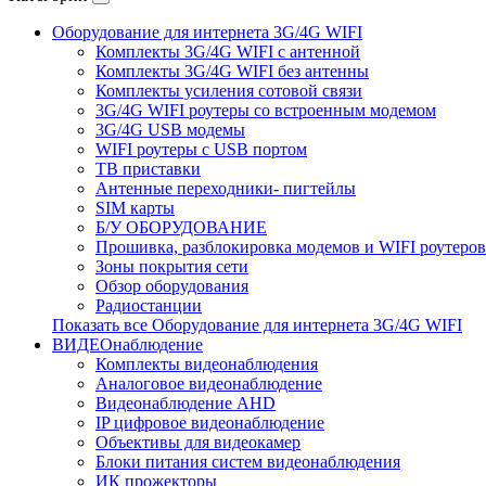
Оборудование для интернета 3G/4G WIFI
Комплекты 3G/4G WIFI с антенной
Комплекты 3G/4G WIFI без антенны
Комплекты усиления сотовой связи
3G/4G WIFI роутеры со встроенным модемом
3G/4G USB модемы
WIFI роутеры с USB портом
ТВ приставки
Антенные переходники- пигтейлы
SIM карты
Б/У ОБОРУДОВАНИЕ
Прошивка, разблокировка модемов и WIFI роутеров
Зоны покрытия сети
Обзор оборудования
Радиостанции
Показать все Оборудование для интернета 3G/4G WIFI
ВИДЕОнаблюдение
Комплекты видеонаблюдения
Аналоговое видеонаблюдение
Видеонаблюдение AHD
IP цифровое видеонаблюдение
Объективы для видеокамер
Блоки питания систем видеонаблюдения
ИК прожекторы