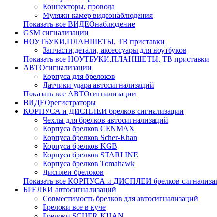
Коннекторы, провода
Муляжи камер видеонаблюдения
Показать все ВИДЕОнаблюдение
GSM сигнализации
НОУТБУКИ,ПЛАНШЕТЫ, ТВ приставки
Запчасти,детали, аксессуары для ноутбуков
Показать все НОУТБУКИ,ПЛАНШЕТЫ, ТВ приставки
АВТОсигнализации
Корпуса для брелоков
Датчики удара автосигнализаций
Показать все АВТОсигнализации
ВИДЕОрегистраторы
КОРПУСА и ДИСПЛЕИ брелков сигнализаций
Чехлы для брелков автосигнализаций
Корпуса брелков CENMAX
Корпуса брелков Scher-Khan
Корпуса брелков KGB
Корпуса брелков STARLINE
Корпуса брелков Tomahawk
Дисплеи брелоков
Показать все КОРПУСА и ДИСПЛЕИ брелков сигнализа
БРЕЛКИ автосигнализаций
Совместимость брелков для автосигнализаций
Брелоки все в куче
Брелоки SCHER-KHAN