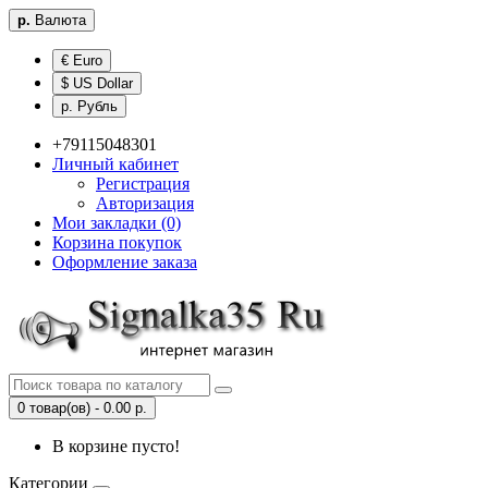
р.
Валюта
€ Euro
$ US Dollar
р. Рубль
+79115048301
Личный кабинет
Регистрация
Авторизация
Мои закладки (0)
Корзина покупок
Оформление заказа
0 товар(ов) - 0.00 р.
В корзине пусто!
Категории