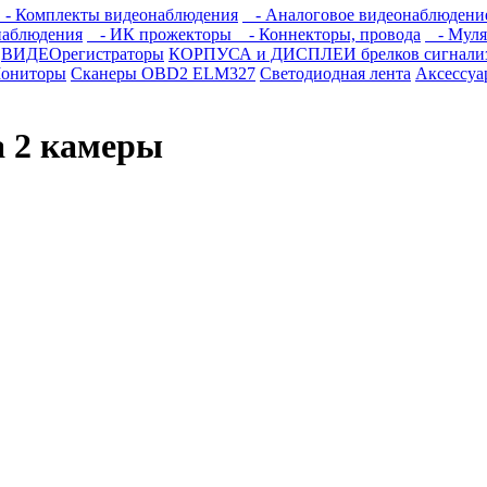
- Комплекты видеонаблюдения
- Аналоговое видеонаблюдени
наблюдения
- ИК прожекторы
- Коннекторы, провода
- Муля
ВИДЕОрегистраторы
КОРПУСА и ДИСПЛЕИ брелков сигнали
ониторы
Сканеры OBD2 ELM327
Светодиодная лента
Аксессуа
а 2 камеры