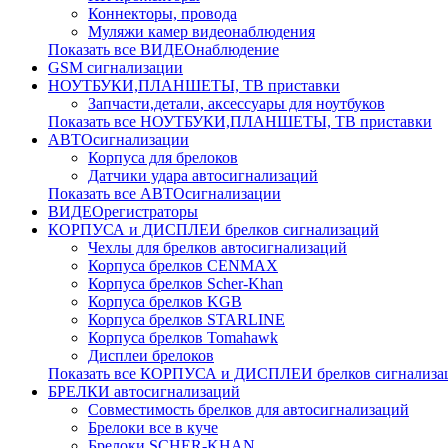
Коннекторы, провода
Муляжи камер видеонаблюдения
Показать все ВИДЕОнаблюдение
GSM сигнализации
НОУТБУКИ,ПЛАНШЕТЫ, ТВ приставки
Запчасти,детали, аксессуары для ноутбуков
Показать все НОУТБУКИ,ПЛАНШЕТЫ, ТВ приставки
АВТОсигнализации
Корпуса для брелоков
Датчики удара автосигнализаций
Показать все АВТОсигнализации
ВИДЕОрегистраторы
КОРПУСА и ДИСПЛЕИ брелков сигнализаций
Чехлы для брелков автосигнализаций
Корпуса брелков CENMAX
Корпуса брелков Scher-Khan
Корпуса брелков KGB
Корпуса брелков STARLINE
Корпуса брелков Tomahawk
Дисплеи брелоков
Показать все КОРПУСА и ДИСПЛЕИ брелков сигнализа
БРЕЛКИ автосигнализаций
Совместимость брелков для автосигнализаций
Брелоки все в куче
Брелоки SCHER-KHAN