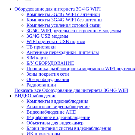
Оборудование для интернета 3G/4G WIFI
Комплекты 3G/4G WIFI с антенной
Комплекты 3G/4G WIFI без антенны
Комплекты усиления сотовой связи
3G/4G WIFI роутеры со встроенным модемом
3G/4G USB модемы
WIFI роутеры с USB портом
ТВ приставки
Антенные переходники- пигтейлы
SIM карты
Б/У ОБОРУДОВАНИЕ
Прошивка, разблокировка модемов и WIFI роутеров
Зоны покрытия сети
Обзор оборудования
Радиостанции
Показать все Оборудование для интернета 3G/4G WIFI
ВИДЕОнаблюдение
Комплекты видеонаблюдения
Аналоговое видеонаблюдение
Видеонаблюдение AHD
IP цифровое видеонаблюдение
Объективы для видеокамер
Блоки питания систем видеонаблюдения
ИК прожекторы