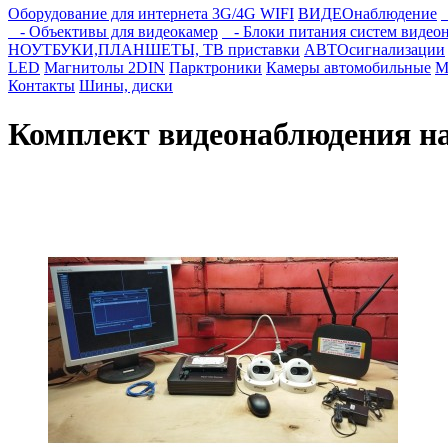
Оборудование для интернета 3G/4G WIFI
ВИДЕОнаблюдение
- Объективы для видеокамер
- Блоки питания систем видео
НОУТБУКИ,ПЛАНШЕТЫ, ТВ приставки
АВТОсигнализации
LED
Магнитолы 2DIN
Парктроники
Камеры автомобильные
М
Контакты
Шины, диски
Комплект видеонаблюдения н