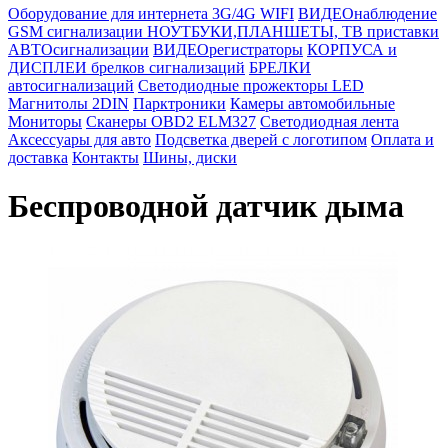
Оборудование для интернета 3G/4G WIFI
ВИДЕОнаблюдение
GSM сигнализации
НОУТБУКИ,ПЛАНШЕТЫ, ТВ приставки
АВТОсигнализации
ВИДЕОрегистраторы
КОРПУСА и
ДИСПЛЕИ брелков сигнализаций
БРЕЛКИ
автосигнализаций
Светодиодные прожекторы LED
Магнитолы 2DIN
Парктроники
Камеры автомобильные
Мониторы
Сканеры OBD2 ELM327
Светодиодная лента
Аксессуары для авто
Подсветка дверей с логотипом
Оплата и
доставка
Контакты
Шины, диски
Беспроводной датчик дыма