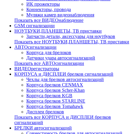
ИК прожекторы
Коннекторы, провода
Муляжи камер видеонаблюдения
Показать все ВИДЕОнаблюдение
GSM сигнализации
НОУТБУКИ,ПЛАНШЕТЫ, ТВ приставки
Запчасти,детали, аксессуары для ноутбуков
Показать все НОУТБУКИ,ПЛАНШЕТЫ, ТВ приставки
АВТОсигнализации
Корпуса для брелоков
Датчики удара автосигнализаций
Показать все АВТОсигнализации
ВИДЕОрегистраторы
КОРПУСА и ДИСПЛЕИ брелков сигнализаций
Чехлы для брелков автосигнализаций
Корпуса брелков CENMAX
Корпуса брелков Scher-Khan
Корпуса брелков KGB
Корпуса брелков STARLINE
Корпуса брелков Tomahawk
Дисплеи брелоков
Показать все КОРПУСА и ДИСПЛЕИ брелков
сигнализаций
БРЕЛКИ автосигнализаций
Совместимость брелков для автосигнализаций