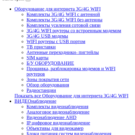
Оборудование для интернета 3G/4G WIFI
Комплекты 3G/4G WIFI с антенной
Комплекты 3G/4G WIFI без антенны
Комплекты усиления сотовой связи
3G/4G WIFI роутеры со встроенным модемом
3G/4G USB модемы
WIFI роутеры с USB портом
ТВ приставки
Антенные переходники- пигтейлы
SIM карты
Б/У ОБОРУДОВАНИЕ
Прошивка, разблокировка модемов и WIFI
роутеров
Зоны покрытия сети
Обзор оборудования
Радиостанции
Показать все Оборудование для интернета 3G/4G WIFI
ВИДЕОнаблюдение
Комплекты видеонаблюдения
Аналоговое видеонаблюдение
Видеонаблюдение AHD
IP цифровое видеонаблюдение
Объективы для видеокамер
Блоки питания систем видеонаблюдения