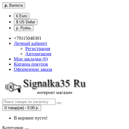
р.
Валюта
€ Euro
$ US Dollar
р. Рубль
+79115048301
Личный кабинет
Регистрация
Авторизация
Мои закладки (0)
Корзина покупок
Оформление заказа
0 товар(ов) - 0.00 р.
В корзине пусто!
Категории