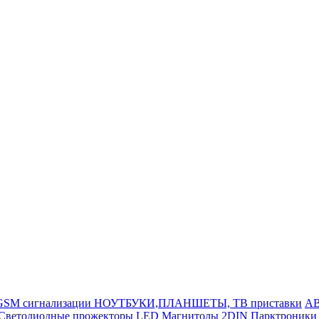
GSM сигнализации
НОУТБУКИ,ПЛАНШЕТЫ, ТВ приставки
АВ
Светодиодные прожекторы LED
Магнитолы 2DIN
Парктроники