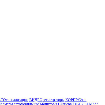
ТОсигнализации
ВИДЕОрегистраторы
КОРПУСА и
Камеры автомобильные
Мониторы
Сканеры OBD2 ELM327