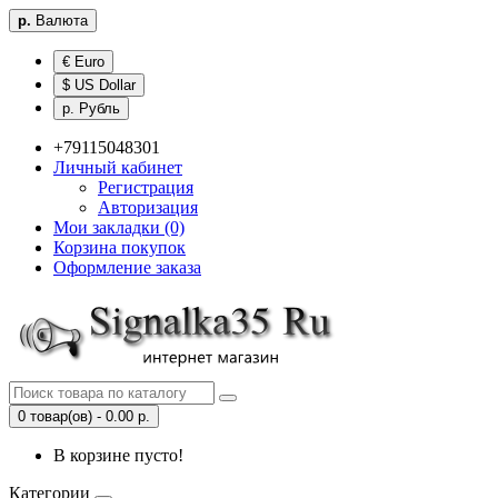
р.
Валюта
€ Euro
$ US Dollar
р. Рубль
+79115048301
Личный кабинет
Регистрация
Авторизация
Мои закладки (0)
Корзина покупок
Оформление заказа
0 товар(ов) - 0.00 р.
В корзине пусто!
Категории