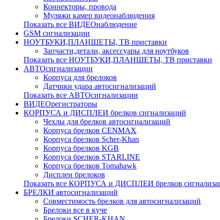
Коннекторы, провода
Муляжи камер видеонаблюдения
Показать все ВИДЕОнаблюдение
GSM сигнализации
НОУТБУКИ,ПЛАНШЕТЫ, ТВ приставки
Запчасти,детали, аксессуары для ноутбуков
Показать все НОУТБУКИ,ПЛАНШЕТЫ, ТВ приставки
АВТОсигнализации
Корпуса для брелоков
Датчики удара автосигнализаций
Показать все АВТОсигнализации
ВИДЕОрегистраторы
КОРПУСА и ДИСПЛЕИ брелков сигнализаций
Чехлы для брелков автосигнализаций
Корпуса брелков CENMAX
Корпуса брелков Scher-Khan
Корпуса брелков KGB
Корпуса брелков STARLINE
Корпуса брелков Tomahawk
Дисплеи брелоков
Показать все КОРПУСА и ДИСПЛЕИ брелков сигнализа
БРЕЛКИ автосигнализаций
Совместимость брелков для автосигнализаций
Брелоки все в куче
Брелоки SCHER-KHAN