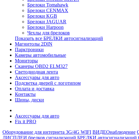
Брелоки Tomahawk
Брелоки CENMAX
Брелоки KGB
Брелоки JAGUAR
Брелоки Harpoon
Чехлы для брелоков
Показать все БРЕЛКИ автосигнализаций
Магнитолы 2DIN
Парктроники
Камеры автомобильные
Мониторы
Сканеры OBD2 ELM327
Светодиодная лента
Аксессуары для авто
Подсветка дверей с логотипом
Оплата и доставка
Контакты
Шины, диски
Аксессуары для авто
Fix it PRO
Оборудование для интернета 3G/4G WIFI
ВИДЕОнаблюдение
ДИСПЛЕИ брелков сигнализаций
БРЕЛКИ автосигнализаций