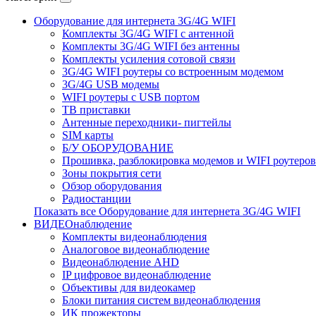
Оборудование для интернета 3G/4G WIFI
Комплекты 3G/4G WIFI с антенной
Комплекты 3G/4G WIFI без антенны
Комплекты усиления сотовой связи
3G/4G WIFI роутеры со встроенным модемом
3G/4G USB модемы
WIFI роутеры с USB портом
ТВ приставки
Антенные переходники- пигтейлы
SIM карты
Б/У ОБОРУДОВАНИЕ
Прошивка, разблокировка модемов и WIFI роутеров
Зоны покрытия сети
Обзор оборудования
Радиостанции
Показать все Оборудование для интернета 3G/4G WIFI
ВИДЕОнаблюдение
Комплекты видеонаблюдения
Аналоговое видеонаблюдение
Видеонаблюдение AHD
IP цифровое видеонаблюдение
Объективы для видеокамер
Блоки питания систем видеонаблюдения
ИК прожекторы