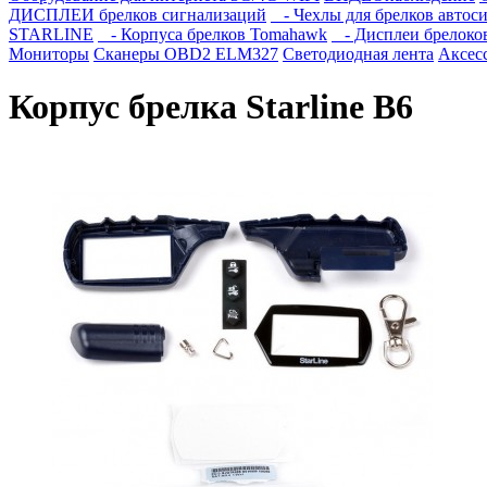
ДИСПЛЕИ брелков сигнализаций
- Чехлы для брелков автос
STARLINE
- Корпуса брелков Tomahawk
- Дисплеи брелоко
Мониторы
Сканеры OBD2 ELM327
Светодиодная лента
Аксес
Корпус брелка Starline B6