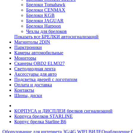
Брелоки Tomahawk
Брелоки CENMAX
Брелоки KGB
Брелоки JAGUAR
Брелоки Harpoon
Чехлы для брелоков
Показать все БРЕЛКИ автосигнализаций
Магнитолы 2DIN
Парктроники
Камеры автомобильные
Мониторы
Сканеры OBD2 ELM327
Светодиодная лента
Аксессуары для авто
Подсветка дверей с логотипом
Оплата и доставка
Контакты
Шины, диски
КОРПУСА и ДИСПЛЕИ брелков сигнализаций
Корпуса брелков STARLINE
Корпус брелка Starline B6
Оборудование для интернета 3G/4G WIFI
ВИДЕОнаблюдение