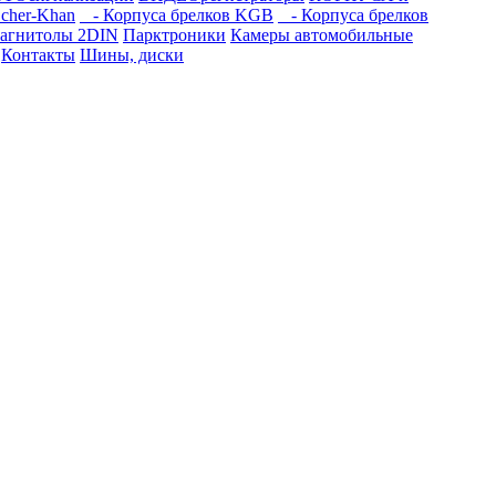
cher-Khan
- Корпуса брелков KGB
- Корпуса брелков
агнитолы 2DIN
Парктроники
Камеры автомобильные
Контакты
Шины, диски