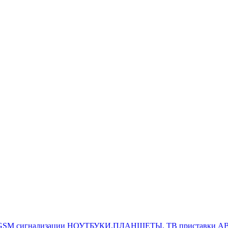
GSM сигнализации
НОУТБУКИ,ПЛАНШЕТЫ, ТВ приставки
АВ