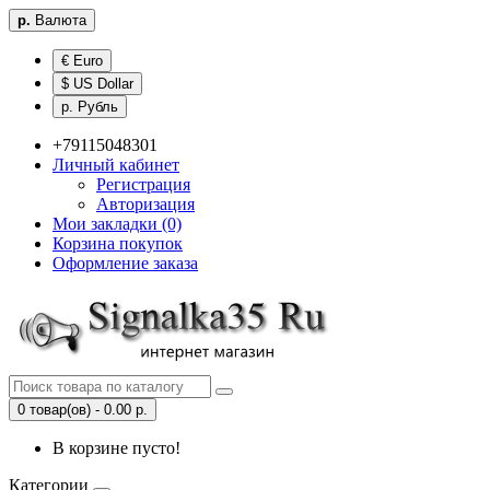
р.
Валюта
€ Euro
$ US Dollar
р. Рубль
+79115048301
Личный кабинет
Регистрация
Авторизация
Мои закладки (0)
Корзина покупок
Оформление заказа
0 товар(ов) - 0.00 р.
В корзине пусто!
Категории