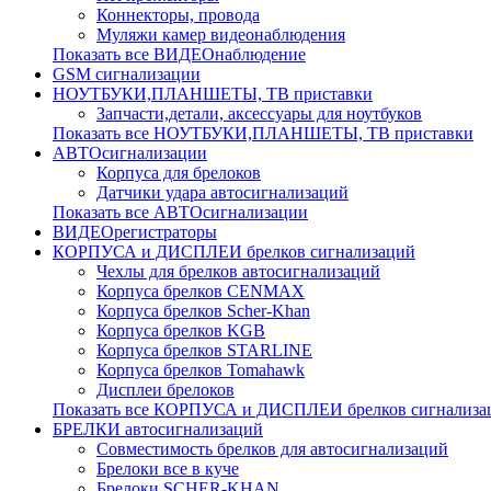
Коннекторы, провода
Муляжи камер видеонаблюдения
Показать все ВИДЕОнаблюдение
GSM сигнализации
НОУТБУКИ,ПЛАНШЕТЫ, ТВ приставки
Запчасти,детали, аксессуары для ноутбуков
Показать все НОУТБУКИ,ПЛАНШЕТЫ, ТВ приставки
АВТОсигнализации
Корпуса для брелоков
Датчики удара автосигнализаций
Показать все АВТОсигнализации
ВИДЕОрегистраторы
КОРПУСА и ДИСПЛЕИ брелков сигнализаций
Чехлы для брелков автосигнализаций
Корпуса брелков CENMAX
Корпуса брелков Scher-Khan
Корпуса брелков KGB
Корпуса брелков STARLINE
Корпуса брелков Tomahawk
Дисплеи брелоков
Показать все КОРПУСА и ДИСПЛЕИ брелков сигнализа
БРЕЛКИ автосигнализаций
Совместимость брелков для автосигнализаций
Брелоки все в куче
Брелоки SCHER-KHAN