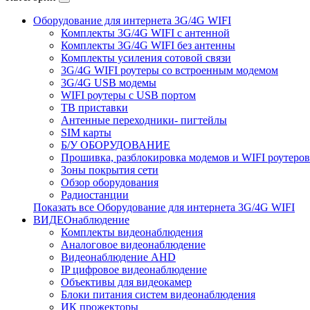
Оборудование для интернета 3G/4G WIFI
Комплекты 3G/4G WIFI с антенной
Комплекты 3G/4G WIFI без антенны
Комплекты усиления сотовой связи
3G/4G WIFI роутеры со встроенным модемом
3G/4G USB модемы
WIFI роутеры с USB портом
ТВ приставки
Антенные переходники- пигтейлы
SIM карты
Б/У ОБОРУДОВАНИЕ
Прошивка, разблокировка модемов и WIFI роутеров
Зоны покрытия сети
Обзор оборудования
Радиостанции
Показать все Оборудование для интернета 3G/4G WIFI
ВИДЕОнаблюдение
Комплекты видеонаблюдения
Аналоговое видеонаблюдение
Видеонаблюдение AHD
IP цифровое видеонаблюдение
Объективы для видеокамер
Блоки питания систем видеонаблюдения
ИК прожекторы