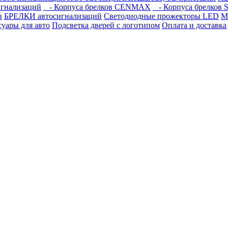
игнализаций
- Корпуса брелков CENMAX
- Корпуса брелков S
в
БРЕЛКИ автосигнализаций
Светодиодные прожекторы LED
М
суары для авто
Подсветка дверей с логотипом
Оплата и доставка