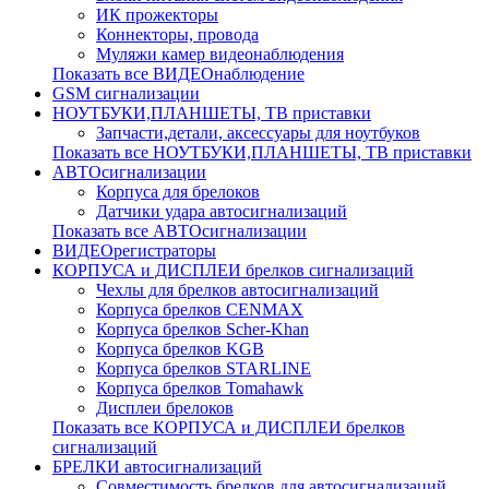
ИК прожекторы
Коннекторы, провода
Муляжи камер видеонаблюдения
Показать все ВИДЕОнаблюдение
GSM сигнализации
НОУТБУКИ,ПЛАНШЕТЫ, ТВ приставки
Запчасти,детали, аксессуары для ноутбуков
Показать все НОУТБУКИ,ПЛАНШЕТЫ, ТВ приставки
АВТОсигнализации
Корпуса для брелоков
Датчики удара автосигнализаций
Показать все АВТОсигнализации
ВИДЕОрегистраторы
КОРПУСА и ДИСПЛЕИ брелков сигнализаций
Чехлы для брелков автосигнализаций
Корпуса брелков CENMAX
Корпуса брелков Scher-Khan
Корпуса брелков KGB
Корпуса брелков STARLINE
Корпуса брелков Tomahawk
Дисплеи брелоков
Показать все КОРПУСА и ДИСПЛЕИ брелков
сигнализаций
БРЕЛКИ автосигнализаций
Совместимость брелков для автосигнализаций