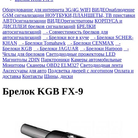
Оборудование для интернета 3G/4G WIFI
ВИДЕОнаблюдение
GSM сигнализации
НОУТБУКИ,ПЛАНШЕТЫ, ТВ приставки
АВТОсигнализации
ВИДЕОрегистраторы
КОРПУСА и
ДИСПЛЕИ брелков сигнализаций
БРЕЛКИ
автосигнализаций
- Совместимость брелков для
автосигнализаций
- Брелоки все в куче
- Брелоки SCHER-
KHAN
- Брелоки Tomahawk
- Брелоки CENMAX
-
Брелоки KGB
- Брелоки JAGUAR
- Брелоки Harpoon
-
Чехлы для брелоков
Светодиодные прожекторы LED
Магнитолы 2DIN
Парктроники
Камеры автомобильные
Мониторы
Сканеры OBD2 ELM327
Светодиодная лента
Аксессуары для авто
Подсветка дверей с логотипом
Оплата и
доставка
Контакты
Шины, диски
Брелок KGB FX-9