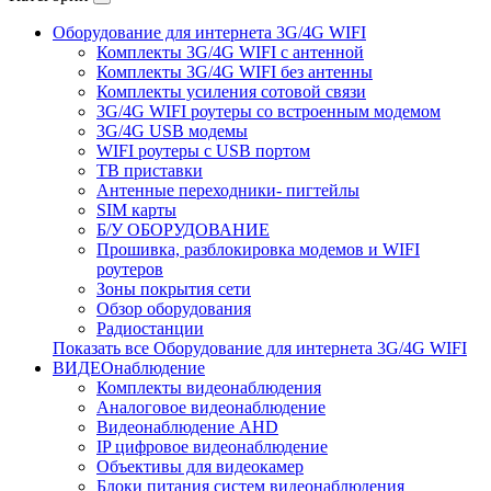
Оборудование для интернета 3G/4G WIFI
Комплекты 3G/4G WIFI с антенной
Комплекты 3G/4G WIFI без антенны
Комплекты усиления сотовой связи
3G/4G WIFI роутеры со встроенным модемом
3G/4G USB модемы
WIFI роутеры с USB портом
ТВ приставки
Антенные переходники- пигтейлы
SIM карты
Б/У ОБОРУДОВАНИЕ
Прошивка, разблокировка модемов и WIFI
роутеров
Зоны покрытия сети
Обзор оборудования
Радиостанции
Показать все Оборудование для интернета 3G/4G WIFI
ВИДЕОнаблюдение
Комплекты видеонаблюдения
Аналоговое видеонаблюдение
Видеонаблюдение AHD
IP цифровое видеонаблюдение
Объективы для видеокамер
Блоки питания систем видеонаблюдения