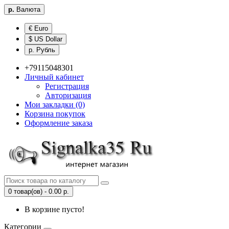
р.
Валюта
€ Euro
$ US Dollar
р. Рубль
+79115048301
Личный кабинет
Регистрация
Авторизация
Мои закладки (0)
Корзина покупок
Оформление заказа
0 товар(ов) - 0.00 р.
В корзине пусто!
Категории