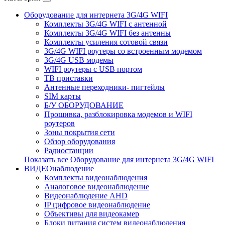
Оборудование для интернета 3G/4G WIFI
Комплекты 3G/4G WIFI с антенной
Комплекты 3G/4G WIFI без антенны
Комплекты усиления сотовой связи
3G/4G WIFI роутеры со встроенным модемом
3G/4G USB модемы
WIFI роутеры с USB портом
ТВ приставки
Антенные переходники- пигтейлы
SIM карты
Б/У ОБОРУДОВАНИЕ
Прошивка, разблокировка модемов и WIFI
роутеров
Зоны покрытия сети
Обзор оборудования
Радиостанции
Показать все Оборудование для интернета 3G/4G WIFI
ВИДЕОнаблюдение
Комплекты видеонаблюдения
Аналоговое видеонаблюдение
Видеонаблюдение AHD
IP цифровое видеонаблюдение
Объективы для видеокамер
Блоки питания систем видеонаблюдения