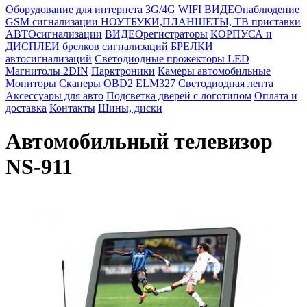
Оборудование для интернета 3G/4G WIFI
ВИДЕОнаблюдение
GSM сигнализации
НОУТБУКИ,ПЛАНШЕТЫ, ТВ приставки
АВТОсигнализации
ВИДЕОрегистраторы
КОРПУСА и
ДИСПЛЕИ брелков сигнализаций
БРЕЛКИ
автосигнализаций
Светодиодные прожекторы LED
Магнитолы 2DIN
Парктроники
Камеры автомобильные
Мониторы
Сканеры OBD2 ELM327
Светодиодная лента
Аксессуары для авто
Подсветка дверей с логотипом
Оплата и
доставка
Контакты
Шины, диски
Автомобильный телевизор
NS-911