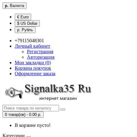
р.
Валюта
€ Euro
$ US Dollar
р. Рубль
+79115048301
Личный кабинет
Регистрация
Авторизация
Мои закладки (0)
Корзина покупок
Оформление заказа
0 товар(ов) - 0.00 р.
В корзине пусто!
Категории