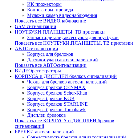
ИК прожекторы
Коннекторы, провода
Муляжи камер видеонаблюдения
Показать все ВИДЕОнаблюдение
GSM сигнализации
НОУТБУКИ,ПЛАНШЕТЫ, ТВ приставки
Запчасти,детали, аксессуары для ноутбуков
Показать все НОУТБУКИ,ПЛАНШЕТЫ, ТВ приставки
АВТОсигнализации
Корпуса для брелоков
Датчики удара автосигнализаций
Показать все АВТОсигнализации
ВИДЕОрегистраторы
КОРПУСА и ДИСПЛЕИ брелков сигнализаций
Чехлы для брелков автосигнализаций
Корпуса брелков CENMAX
Корпуса брелков Scher-Khan
Корпуса брелков KGB
Корпуса брелков STARLINE
Корпуса брелков Tomahawk
Дисплеи брелоков
Показать все КОРПУСА и ДИСПЛЕИ брелков
сигнализаций
БРЕЛКИ автосигнализаций
Совместимость брелков для автосигнализаций