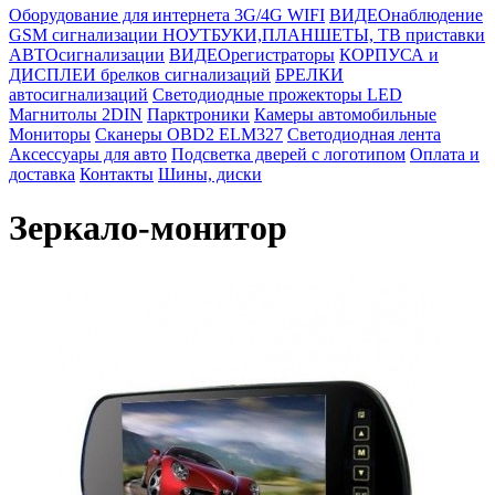
Оборудование для интернета 3G/4G WIFI
ВИДЕОнаблюдение
GSM сигнализации
НОУТБУКИ,ПЛАНШЕТЫ, ТВ приставки
АВТОсигнализации
ВИДЕОрегистраторы
КОРПУСА и
ДИСПЛЕИ брелков сигнализаций
БРЕЛКИ
автосигнализаций
Светодиодные прожекторы LED
Магнитолы 2DIN
Парктроники
Камеры автомобильные
Мониторы
Сканеры OBD2 ELM327
Светодиодная лента
Аксессуары для авто
Подсветка дверей с логотипом
Оплата и
доставка
Контакты
Шины, диски
Зеркало-монитор