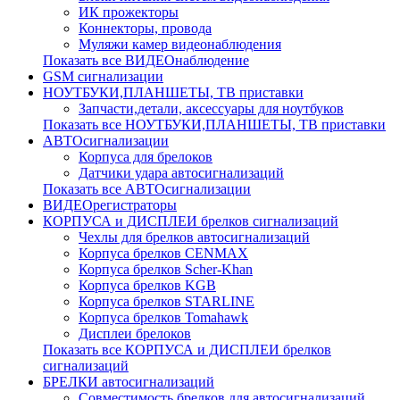
ИК прожекторы
Коннекторы, провода
Муляжи камер видеонаблюдения
Показать все ВИДЕОнаблюдение
GSM сигнализации
НОУТБУКИ,ПЛАНШЕТЫ, ТВ приставки
Запчасти,детали, аксессуары для ноутбуков
Показать все НОУТБУКИ,ПЛАНШЕТЫ, ТВ приставки
АВТОсигнализации
Корпуса для брелоков
Датчики удара автосигнализаций
Показать все АВТОсигнализации
ВИДЕОрегистраторы
КОРПУСА и ДИСПЛЕИ брелков сигнализаций
Чехлы для брелков автосигнализаций
Корпуса брелков CENMAX
Корпуса брелков Scher-Khan
Корпуса брелков KGB
Корпуса брелков STARLINE
Корпуса брелков Tomahawk
Дисплеи брелоков
Показать все КОРПУСА и ДИСПЛЕИ брелков
сигнализаций
БРЕЛКИ автосигнализаций
Совместимость брелков для автосигнализаций