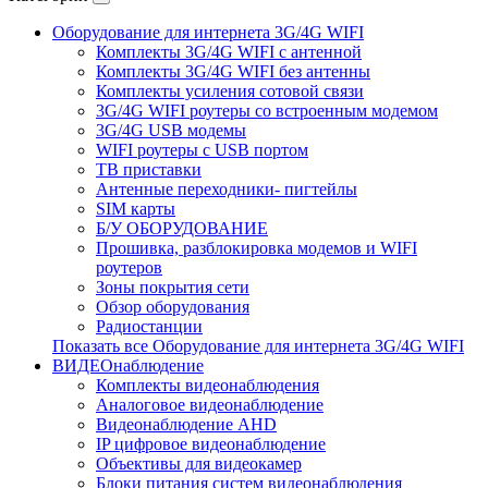
Оборудование для интернета 3G/4G WIFI
Комплекты 3G/4G WIFI с антенной
Комплекты 3G/4G WIFI без антенны
Комплекты усиления сотовой связи
3G/4G WIFI роутеры со встроенным модемом
3G/4G USB модемы
WIFI роутеры с USB портом
ТВ приставки
Антенные переходники- пигтейлы
SIM карты
Б/У ОБОРУДОВАНИЕ
Прошивка, разблокировка модемов и WIFI
роутеров
Зоны покрытия сети
Обзор оборудования
Радиостанции
Показать все Оборудование для интернета 3G/4G WIFI
ВИДЕОнаблюдение
Комплекты видеонаблюдения
Аналоговое видеонаблюдение
Видеонаблюдение AHD
IP цифровое видеонаблюдение
Объективы для видеокамер
Блоки питания систем видеонаблюдения