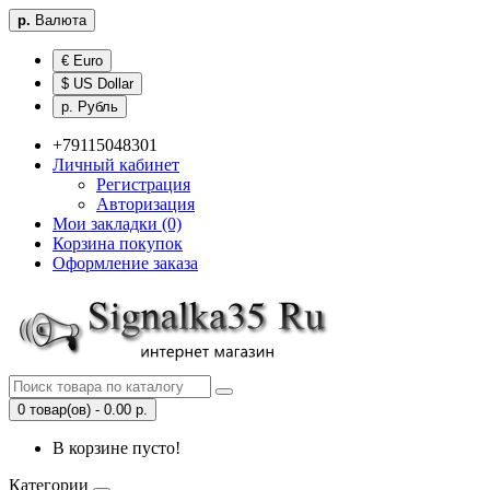
р.
Валюта
€ Euro
$ US Dollar
р. Рубль
+79115048301
Личный кабинет
Регистрация
Авторизация
Мои закладки (0)
Корзина покупок
Оформление заказа
0 товар(ов) - 0.00 р.
В корзине пусто!
Категории