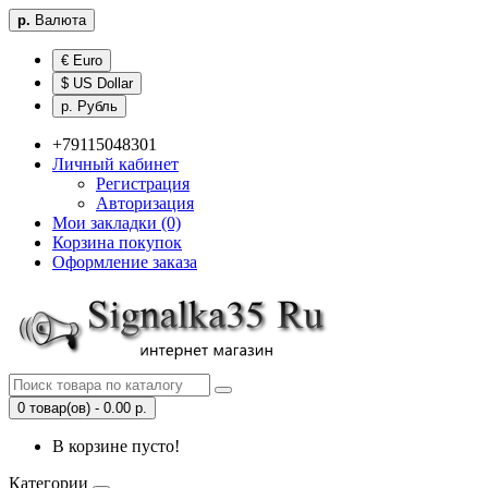
р.
Валюта
€ Euro
$ US Dollar
р. Рубль
+79115048301
Личный кабинет
Регистрация
Авторизация
Мои закладки (0)
Корзина покупок
Оформление заказа
0 товар(ов) - 0.00 р.
В корзине пусто!
Категории