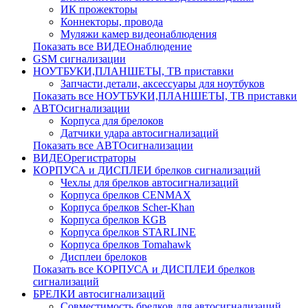
ИК прожекторы
Коннекторы, провода
Муляжи камер видеонаблюдения
Показать все ВИДЕОнаблюдение
GSM сигнализации
НОУТБУКИ,ПЛАНШЕТЫ, ТВ приставки
Запчасти,детали, аксессуары для ноутбуков
Показать все НОУТБУКИ,ПЛАНШЕТЫ, ТВ приставки
АВТОсигнализации
Корпуса для брелоков
Датчики удара автосигнализаций
Показать все АВТОсигнализации
ВИДЕОрегистраторы
КОРПУСА и ДИСПЛЕИ брелков сигнализаций
Чехлы для брелков автосигнализаций
Корпуса брелков CENMAX
Корпуса брелков Scher-Khan
Корпуса брелков KGB
Корпуса брелков STARLINE
Корпуса брелков Tomahawk
Дисплеи брелоков
Показать все КОРПУСА и ДИСПЛЕИ брелков
сигнализаций
БРЕЛКИ автосигнализаций
Совместимость брелков для автосигнализаций