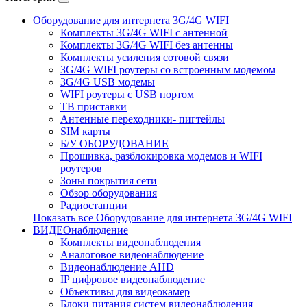
Оборудование для интернета 3G/4G WIFI
Комплекты 3G/4G WIFI с антенной
Комплекты 3G/4G WIFI без антенны
Комплекты усиления сотовой связи
3G/4G WIFI роутеры со встроенным модемом
3G/4G USB модемы
WIFI роутеры с USB портом
ТВ приставки
Антенные переходники- пигтейлы
SIM карты
Б/У ОБОРУДОВАНИЕ
Прошивка, разблокировка модемов и WIFI
роутеров
Зоны покрытия сети
Обзор оборудования
Радиостанции
Показать все Оборудование для интернета 3G/4G WIFI
ВИДЕОнаблюдение
Комплекты видеонаблюдения
Аналоговое видеонаблюдение
Видеонаблюдение AHD
IP цифровое видеонаблюдение
Объективы для видеокамер
Блоки питания систем видеонаблюдения