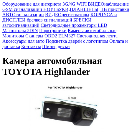
Оборудование для интернета 3G/4G WIFI
ВИДЕОнаблюдение
GSM сигнализации
НОУТБУКИ,ПЛАНШЕТЫ, ТВ приставки
АВТОсигнализации
ВИДЕОрегистраторы
КОРПУСА и
ДИСПЛЕИ брелков сигнализаций
БРЕЛКИ
автосигнализаций
Светодиодные прожекторы LED
Магнитолы 2DIN
Парктроники
Камеры автомобильные
Мониторы
Сканеры OBD2 ELM327
Светодиодная лента
Аксессуары для авто
Подсветка дверей с логотипом
Оплата и
доставка
Контакты
Шины, диски
Камера автомобильная
TOYOTA Highlander