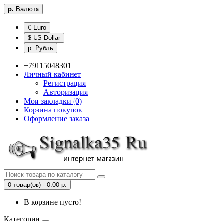
р.
Валюта
€ Euro
$ US Dollar
р. Рубль
+79115048301
Личный кабинет
Регистрация
Авторизация
Мои закладки (0)
Корзина покупок
Оформление заказа
0 товар(ов) - 0.00 р.
В корзине пусто!
Категории