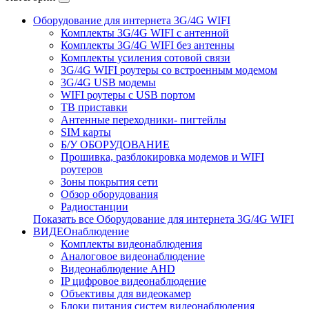
Оборудование для интернета 3G/4G WIFI
Комплекты 3G/4G WIFI с антенной
Комплекты 3G/4G WIFI без антенны
Комплекты усиления сотовой связи
3G/4G WIFI роутеры со встроенным модемом
3G/4G USB модемы
WIFI роутеры с USB портом
ТВ приставки
Антенные переходники- пигтейлы
SIM карты
Б/У ОБОРУДОВАНИЕ
Прошивка, разблокировка модемов и WIFI
роутеров
Зоны покрытия сети
Обзор оборудования
Радиостанции
Показать все Оборудование для интернета 3G/4G WIFI
ВИДЕОнаблюдение
Комплекты видеонаблюдения
Аналоговое видеонаблюдение
Видеонаблюдение AHD
IP цифровое видеонаблюдение
Объективы для видеокамер
Блоки питания систем видеонаблюдения