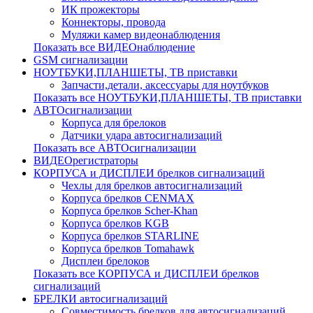
ИК прожекторы
Коннекторы, провода
Муляжи камер видеонаблюдения
Показать все ВИДЕОнаблюдение
GSM сигнализации
НОУТБУКИ,ПЛАНШЕТЫ, ТВ приставки
Запчасти,детали, аксессуары для ноутбуков
Показать все НОУТБУКИ,ПЛАНШЕТЫ, ТВ приставки
АВТОсигнализации
Корпуса для брелоков
Датчики удара автосигнализаций
Показать все АВТОсигнализации
ВИДЕОрегистраторы
КОРПУСА и ДИСПЛЕИ брелков сигнализаций
Чехлы для брелков автосигнализаций
Корпуса брелков CENMAX
Корпуса брелков Scher-Khan
Корпуса брелков KGB
Корпуса брелков STARLINE
Корпуса брелков Tomahawk
Дисплеи брелоков
Показать все КОРПУСА и ДИСПЛЕИ брелков
сигнализаций
БРЕЛКИ автосигнализаций
Совместимость брелков для автосигнализаций