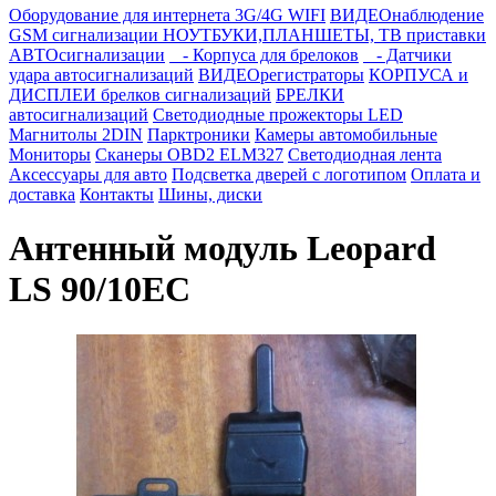
Оборудование для интернета 3G/4G WIFI
ВИДЕОнаблюдение
GSM сигнализации
НОУТБУКИ,ПЛАНШЕТЫ, ТВ приставки
АВТОсигнализации
- Корпуса для брелоков
- Датчики
удара автосигнализаций
ВИДЕОрегистраторы
КОРПУСА и
ДИСПЛЕИ брелков сигнализаций
БРЕЛКИ
автосигнализаций
Светодиодные прожекторы LED
Магнитолы 2DIN
Парктроники
Камеры автомобильные
Мониторы
Сканеры OBD2 ELM327
Светодиодная лента
Аксессуары для авто
Подсветка дверей с логотипом
Оплата и
доставка
Контакты
Шины, диски
Антенный модуль Leopard
LS 90/10EC