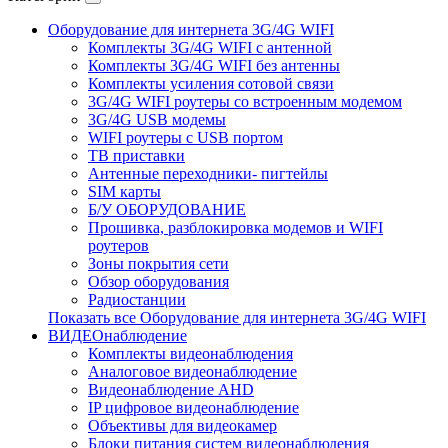
Оборудование для интернета 3G/4G WIFI
Комплекты 3G/4G WIFI с антенной
Комплекты 3G/4G WIFI без антенны
Комплекты усиления сотовой связи
3G/4G WIFI роутеры со встроенным модемом
3G/4G USB модемы
WIFI роутеры с USB портом
ТВ приставки
Антенные переходники- пигтейлы
SIM карты
Б/У ОБОРУДОВАНИЕ
Прошивка, разблокировка модемов и WIFI
роутеров
Зоны покрытия сети
Обзор оборудования
Радиостанции
Показать все Оборудование для интернета 3G/4G WIFI
ВИДЕОнаблюдение
Комплекты видеонаблюдения
Аналоговое видеонаблюдение
Видеонаблюдение AHD
IP цифровое видеонаблюдение
Объективы для видеокамер
Блоки питания систем видеонаблюдения