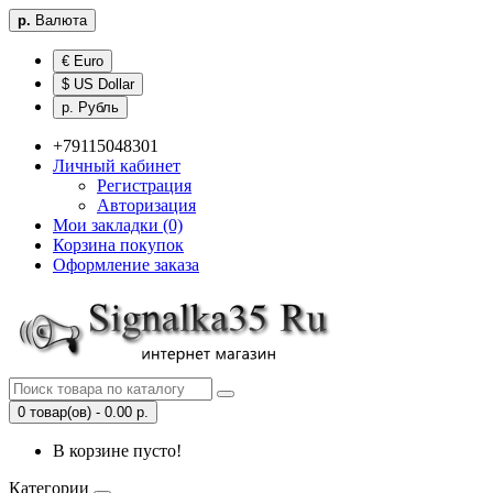
р.
Валюта
€ Euro
$ US Dollar
р. Рубль
+79115048301
Личный кабинет
Регистрация
Авторизация
Мои закладки (0)
Корзина покупок
Оформление заказа
0 товар(ов) - 0.00 р.
В корзине пусто!
Категории