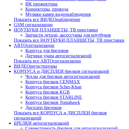
ИК прожекторы
Коннекторы, провода
Муляжи камер видеонаблюдения
Показать все ВИДЕОнаблюдение
GSM сигнализации
НОУТБУКИ,ПЛАНШЕТЫ, ТВ приставки
Запчасти,детали, аксессуары для ноутбуков
Показать все НОУТБУКИ,ПЛАНШЕТЫ, ТВ приставки
АВТОсигнализации
Корпуса для брелоков
Датчики удара автосигнализаций
Показать все АВТОсигнализации
ВИДЕОрегистраторы
КОРПУСА и ДИСПЛЕИ брелков сигнализаций
Чехлы для брелков автосигнализаций
Корпуса брелков CENMAX
Корпуса брелков Scher-Khan
Корпуса брелков KGB
Корпуса брелков STARLINE
Корпуса брелков Tomahawk
Дисплеи брелоков
Показать все КОРПУСА и ДИСПЛЕИ брелков
сигнализаций
БРЕЛКИ автосигнализаций
Совместимость брелков для автосигнализаций