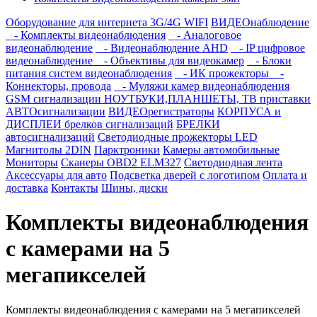
Оборудование для интернета 3G/4G WIFI
ВИДЕОнаблюдение
- Комплекты видеонаблюдения
- Аналоговое
видеонаблюдение
- Видеонаблюдение AHD
- IP цифровое
видеонаблюдение
- Объективы для видеокамер
- Блоки
питания систем видеонаблюдения
- ИК прожекторы
-
Коннекторы, провода
- Муляжи камер видеонаблюдения
GSM сигнализации
НОУТБУКИ,ПЛАНШЕТЫ, ТВ приставки
АВТОсигнализации
ВИДЕОрегистраторы
КОРПУСА и
ДИСПЛЕИ брелков сигнализаций
БРЕЛКИ
автосигнализаций
Светодиодные прожекторы LED
Магнитолы 2DIN
Парктроники
Камеры автомобильные
Мониторы
Сканеры OBD2 ELM327
Светодиодная лента
Аксессуары для авто
Подсветка дверей с логотипом
Оплата и
доставка
Контакты
Шины, диски
Комплекты видеонаблюдения
с камерами на 5
мегапикселей
Комплекты видеонаблюдения с камерами на 5 мегапикселей