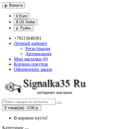
р.
Валюта
€ Euro
$ US Dollar
р. Рубль
+79115048301
Личный кабинет
Регистрация
Авторизация
Мои закладки (0)
Корзина покупок
Оформление заказа
0 товар(ов) - 0.00 р.
В корзине пусто!
Категории