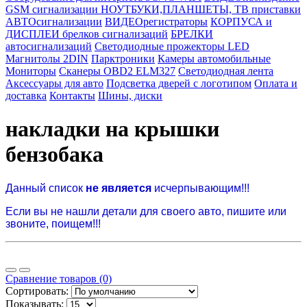
GSM сигнализации
НОУТБУКИ,ПЛАНШЕТЫ, ТВ приставки
АВТОсигнализации
ВИДЕОрегистраторы
КОРПУСА и
ДИСПЛЕИ брелков сигнализаций
БРЕЛКИ
автосигнализаций
Светодиодные прожекторы LED
Магнитолы 2DIN
Парктроники
Камеры автомобильные
Мониторы
Сканеры OBD2 ELM327
Светодиодная лента
Аксессуары для авто
Подсветка дверей с логотипом
Оплата и
доставка
Контакты
Шины, диски
накладки на крышки
бензобака
Данный список
не является
исчерпывающим!!!
Если вы не нашли детали для своего авто, пишите или
звоните, поищем!!!
Сравнение товаров (0)
Сортировать:
Показывать: