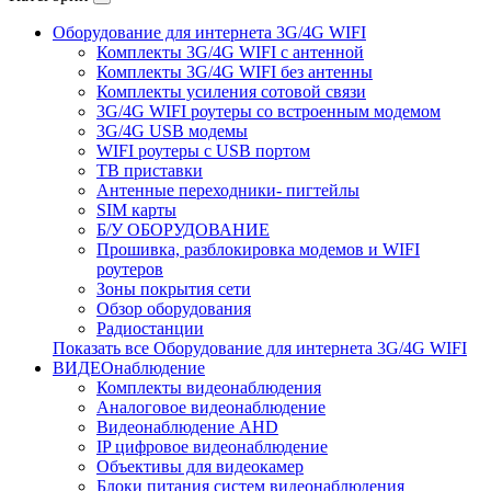
Оборудование для интернета 3G/4G WIFI
Комплекты 3G/4G WIFI с антенной
Комплекты 3G/4G WIFI без антенны
Комплекты усиления сотовой связи
3G/4G WIFI роутеры со встроенным модемом
3G/4G USB модемы
WIFI роутеры с USB портом
ТВ приставки
Антенные переходники- пигтейлы
SIM карты
Б/У ОБОРУДОВАНИЕ
Прошивка, разблокировка модемов и WIFI
роутеров
Зоны покрытия сети
Обзор оборудования
Радиостанции
Показать все Оборудование для интернета 3G/4G WIFI
ВИДЕОнаблюдение
Комплекты видеонаблюдения
Аналоговое видеонаблюдение
Видеонаблюдение AHD
IP цифровое видеонаблюдение
Объективы для видеокамер
Блоки питания систем видеонаблюдения