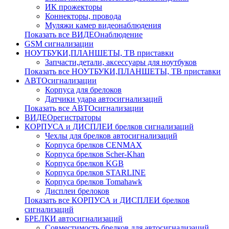
ИК прожекторы
Коннекторы, провода
Муляжи камер видеонаблюдения
Показать все ВИДЕОнаблюдение
GSM сигнализации
НОУТБУКИ,ПЛАНШЕТЫ, ТВ приставки
Запчасти,детали, аксессуары для ноутбуков
Показать все НОУТБУКИ,ПЛАНШЕТЫ, ТВ приставки
АВТОсигнализации
Корпуса для брелоков
Датчики удара автосигнализаций
Показать все АВТОсигнализации
ВИДЕОрегистраторы
КОРПУСА и ДИСПЛЕИ брелков сигнализаций
Чехлы для брелков автосигнализаций
Корпуса брелков CENMAX
Корпуса брелков Scher-Khan
Корпуса брелков KGB
Корпуса брелков STARLINE
Корпуса брелков Tomahawk
Дисплеи брелоков
Показать все КОРПУСА и ДИСПЛЕИ брелков
сигнализаций
БРЕЛКИ автосигнализаций
Совместимость брелков для автосигнализаций