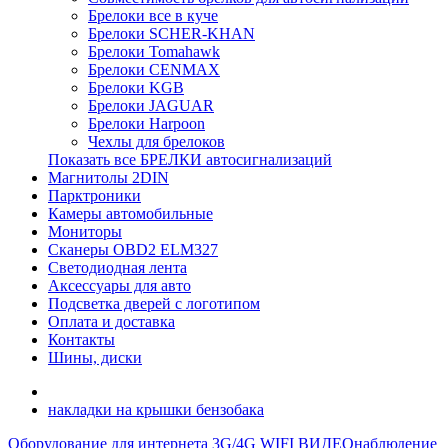
Брелоки все в куче
Брелоки SCHER-KHAN
Брелоки Tomahawk
Брелоки CENMAX
Брелоки KGB
Брелоки JAGUAR
Брелоки Harpoon
Чехлы для брелоков
Показать все БРЕЛКИ автосигнализаций
Магнитолы 2DIN
Парктроники
Камеры автомобильные
Мониторы
Сканеры OBD2 ELM327
Светодиодная лента
Аксессуары для авто
Подсветка дверей с логотипом
Оплата и доставка
Контакты
Шины, диски
накладки на крышки бензобака
Оборудование для интернета 3G/4G WIFI
ВИДЕОнаблюдение