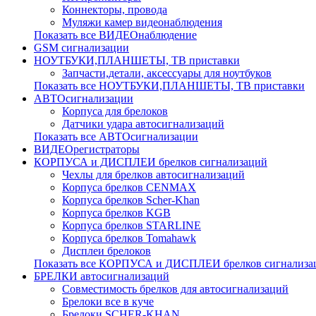
Коннекторы, провода
Муляжи камер видеонаблюдения
Показать все ВИДЕОнаблюдение
GSM сигнализации
НОУТБУКИ,ПЛАНШЕТЫ, ТВ приставки
Запчасти,детали, аксессуары для ноутбуков
Показать все НОУТБУКИ,ПЛАНШЕТЫ, ТВ приставки
АВТОсигнализации
Корпуса для брелоков
Датчики удара автосигнализаций
Показать все АВТОсигнализации
ВИДЕОрегистраторы
КОРПУСА и ДИСПЛЕИ брелков сигнализаций
Чехлы для брелков автосигнализаций
Корпуса брелков CENMAX
Корпуса брелков Scher-Khan
Корпуса брелков KGB
Корпуса брелков STARLINE
Корпуса брелков Tomahawk
Дисплеи брелоков
Показать все КОРПУСА и ДИСПЛЕИ брелков сигнализа
БРЕЛКИ автосигнализаций
Совместимость брелков для автосигнализаций
Брелоки все в куче
Брелоки SCHER-KHAN