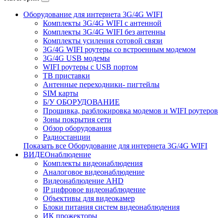
Оборудование для интернета 3G/4G WIFI
Комплекты 3G/4G WIFI с антенной
Комплекты 3G/4G WIFI без антенны
Комплекты усиления сотовой связи
3G/4G WIFI роутеры со встроенным модемом
3G/4G USB модемы
WIFI роутеры с USB портом
ТВ приставки
Антенные переходники- пигтейлы
SIM карты
Б/У ОБОРУДОВАНИЕ
Прошивка, разблокировка модемов и WIFI роутеров
Зоны покрытия сети
Обзор оборудования
Радиостанции
Показать все Оборудование для интернета 3G/4G WIFI
ВИДЕОнаблюдение
Комплекты видеонаблюдения
Аналоговое видеонаблюдение
Видеонаблюдение AHD
IP цифровое видеонаблюдение
Объективы для видеокамер
Блоки питания систем видеонаблюдения
ИК прожекторы