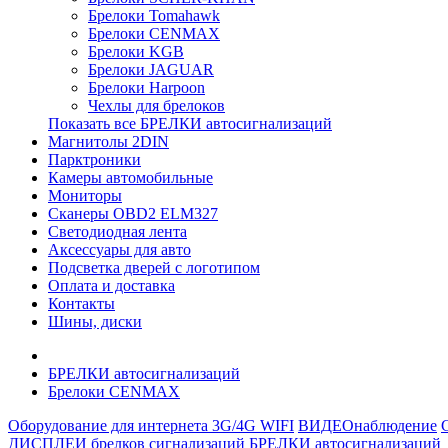
Брелоки Tomahawk
Брелоки CENMAX
Брелоки KGB
Брелоки JAGUAR
Брелоки Harpoon
Чехлы для брелоков
Показать все БРЕЛКИ автосигнализаций
Магнитолы 2DIN
Парктроники
Камеры автомобильные
Мониторы
Сканеры OBD2 ELM327
Светодиодная лента
Аксессуары для авто
Подсветка дверей с логотипом
Оплата и доставка
Контакты
Шины, диски
БРЕЛКИ автосигнализаций
Брелоки CENMAX
Оборудование для интернета 3G/4G WIFI
ВИДЕОнаблюдение
ДИСПЛЕИ брелков сигнализаций
БРЕЛКИ автосигнализаций