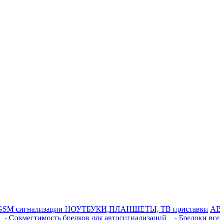
GSM сигнализации
НОУТБУКИ,ПЛАНШЕТЫ, ТВ приставки
АВ
- Совместимость брелков для автосигнализаций
- Брелоки все