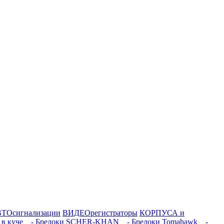
ТОсигнализации
ВИДЕОрегистраторы
КОРПУСА и
 в куче
- Брелоки SCHER-KHAN
- Брелоки Tomahawk
-