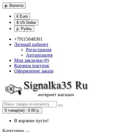
р.
Валюта
€ Euro
$ US Dollar
р. Рубль
+79115048301
Личный кабинет
Регистрация
Авторизация
Мои закладки (0)
Корзина покупок
Оформление заказа
0 товар(ов) - 0.00 р.
В корзине пусто!
Категории