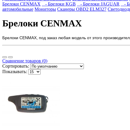
Брелоки CENMAX
- Брелоки KGB
- Брелоки JAGUAR
- Б
автомобильные
Мониторы
Сканеры OBD2 ELM327
Светодиод
Брелоки CENMAX
Брелоки CENMAX, под заказ любая модель от этого производител
Сравнение товаров (0)
Сортировать:
Показывать: